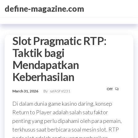
Skip
define-magazine.com
to
the
content
Slot Pragmatic RTP:
Taktik bagi
Mendapatkan
Keberhasilan
Off
March 31, 2026
By
safASFsf231
Di dalam dunia game kasino daring, konsep
Return to Player adalah salah satu faktor
penting yang perlu dipahami oleh para pemain,
terkhusus saat berbicara soal mesin slot. RTP