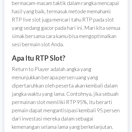
bermacam-macam taktik dalam rangka mencapai
hasil yang baik, termasuk metode memahami
RTP live slot juga mencari tahu RTP pada slot
yang sedang gacor pada hari ini. Mari kita semua
simak bersama cara kamu bisa mengoptimalkan
sesi bermain slot Anda.
Apa Itu RTP Slot?
Return to Player adalah angka yang
menunjukkan berapa persen uang yang
dipertaruhkan oleh peserta akan kembali dalam
jangka waktu yang lama. Contohnya, jika sebuah
permainan slot memiliki RTP 95%, itu berarti
pemain dapat mengantisipasi kembali 95 persen
dari investasi mereka dalam sebagai
kemenangan selama lama yang berkelanjutan.