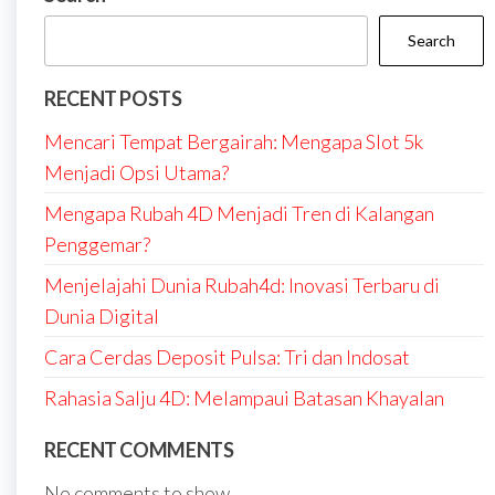
Search
RECENT POSTS
Mencari Tempat Bergairah: Mengapa Slot 5k
Menjadi Opsi Utama?
Mengapa Rubah 4D Menjadi Tren di Kalangan
Penggemar?
Menjelajahi Dunia Rubah4d: Inovasi Terbaru di
Dunia Digital
Cara Cerdas Deposit Pulsa: Tri dan Indosat
Rahasia Salju 4D: Melampaui Batasan Khayalan
RECENT COMMENTS
No comments to show.