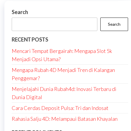
Search
Search
RECENT POSTS
Mencari Tempat Bergairah: Mengapa Slot 5k
Menjadi Opsi Utama?
Mengapa Rubah 4D Menjadi Tren di Kalangan
Penggemar?
Menjelajahi Dunia Rubah4d: Inovasi Terbaru di
Dunia Digital
Cara Cerdas Deposit Pulsa: Tri dan Indosat
Rahasia Salju 4D: Melampaui Batasan Khayalan