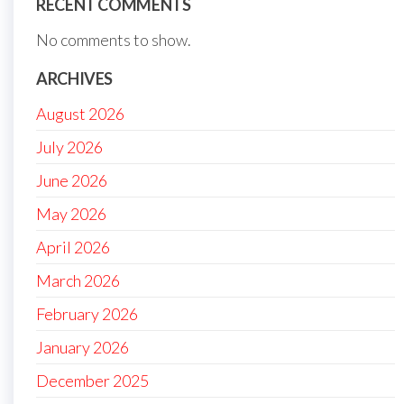
RECENT COMMENTS
No comments to show.
ARCHIVES
August 2026
July 2026
June 2026
May 2026
April 2026
March 2026
February 2026
January 2026
December 2025