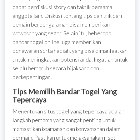
dapat berdiskusi story dan taktik bersama
anggota lain. Diskusi tentang tips dan trik dari
pemain berpengalaman bisa memberikan
wawasan yang segar. Selain itu, beberapa
bandar togel online juga memberikan
penawaran serta hadiah, yang bisa dimanfaatkan
untuk meningkatkan potensi anda. Ingatlah untuk
selalu bertaruh secara bijaksana dan
berkepentingan.
Tips Memilih Bandar Togel Yang
Tepercaya
Menentukan situs togel yang tepercaya adalah
langkah pertama yang sangat penting untuk
memastikan keamanan dan kenyamanan dalam
bermain. Pastikan untuk melaksanakan riset