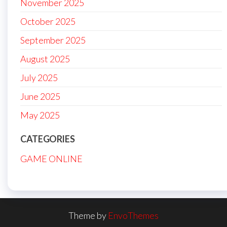
November 2025
October 2025
September 2025
August 2025
July 2025
June 2025
May 2025
CATEGORIES
GAME ONLINE
Theme by
EnvoThemes