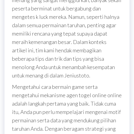
menang yang sangat menggiurkan, banyak sekali
peserta berminat untuk bergabung dan
mengetes k luck mereka. Namun, seperti halnya
dalam semua permainan taruhan, penting agar
memiliki rencana yang tepat supaya dapat
meraih kemenangan besar. Dalam konteks
artikel ini, tim kami hendak membagikan
beberapa tips dan trik dan tips yang bisa
menolong Anda untuk menambah kesempatan
untuk menang di dalam Jeniustoto.
Mengetahui cara bermain game serta
mengetahui mekanisme agen togel online online
adalah langkah pertama yang baik. Tidak cuma
itu, Anda pun perlu mempelajari mengenai motif
permainan serta data yang mendukung pilihan
taruhan Anda. Dengan beragam strategi yang