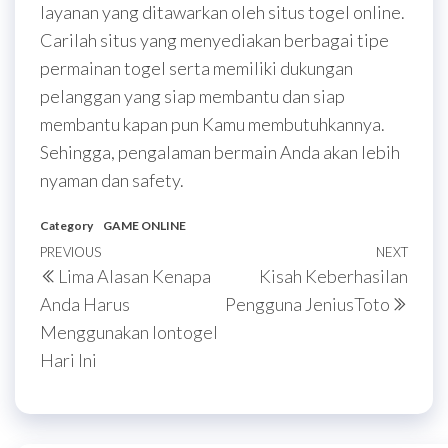
layanan yang ditawarkan oleh situs togel online.
Carilah situs yang menyediakan berbagai tipe
permainan togel serta memiliki dukungan
pelanggan yang siap membantu dan siap
membantu kapan pun Kamu membutuhkannya.
Sehingga, pengalaman bermain Anda akan lebih
nyaman dan safety.
Category
GAME ONLINE
Post
Previous
PREVIOUS
NEXT
Next
Lima Alasan Kenapa
Kisah Keberhasilan
navigation
Post
Post
Anda Harus
Pengguna JeniusToto
Menggunakan Iontogel
Hari Ini