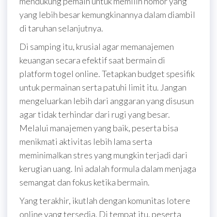
mendukung pemain untuk memilih nomor yang
yang lebih besar kemungkinannya dalam diambil
di taruhan selanjutnya.
Di samping itu, krusial agar memanajemen
keuangan secara efektif saat bermain di
platform togel online. Tetapkan budget spesifik
untuk permainan serta patuhi limit itu. Jangan
mengeluarkan lebih dari anggaran yang disusun
agar tidak terhindar dari rugi yang besar.
Melalui manajemen yang baik, peserta bisa
menikmati aktivitas lebih lama serta
meminimalkan stres yang mungkin terjadi dari
kerugian uang. Ini adalah formula dalam menjaga
semangat dan fokus ketika bermain.
Yang terakhir, ikutlah dengan komunitas lotere
online yang tersedia. Di tempat itu, peserta