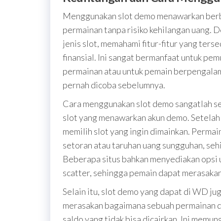
Menggunakan slot demo menawarkan berba
permainan tanpa risiko kehilangan uang. 
jenis slot, memahami fitur-fitur yang ter
finansial. Ini sangat bermanfaat untuk pe
permainan atau untuk pemain berpengalam
pernah dicoba sebelumnya.
Cara menggunakan slot demo sangatlah s
slot yang menawarkan akun demo. Setelah
memilih slot yang ingin dimainkan. Permai
setoran atau taruhan uang sungguhan, se
Beberapa situs bahkan menyediakan opsi u
scatter, sehingga pemain dapat merasaka
Selain itu, slot demo yang dapat di WD 
merasakan bagaimana sebuah permainan d
saldo yang tidak bisa dicairkan. Ini mem