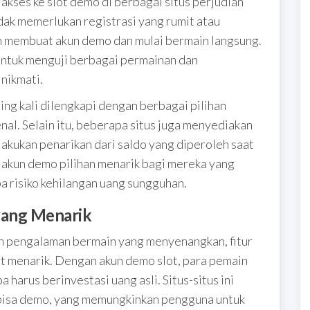
kses ke slot demo di berbagai situs perjudian
idak memerlukan registrasi yang rumit atau
 membuat akun demo dan mulai bermain langsung.
 untuk menguji berbagai permainan dan
nikmati.
ng kali dilengkapi dengan berbagai pilihan
nal. Selain itu, beberapa situs juga menyediakan
akukan penarikan dari saldo yang diperoleh saat
 akun demo pilihan menarik bagi mereka yang
 risiko kehilangan uang sungguhan.
yang Menarik
an pengalaman bermain yang menyenangkan, fitur
t menarik. Dengan akun demo slot, para pemain
harus berinvestasi uang asli. Situs-situs ini
g bisa demo, yang memungkinkan pengguna untuk