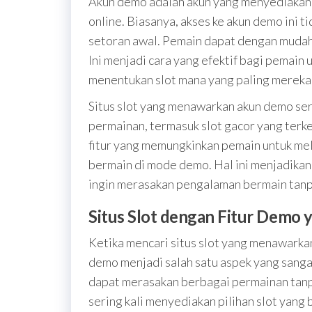
Akun demo adalah akun yang menyediakan a
online. Biasanya, akses ke akun demo ini t
setoran awal. Pemain dapat dengan mudah
Ini menjadi cara yang efektif bagi pemain
menentukan slot mana yang paling mereka 
Situs slot yang menawarkan akun demo seri
permainan, termasuk slot gacor yang terke
fitur yang memungkinkan pemain untuk mel
bermain di mode demo. Hal ini menjadikan
ingin merasakan pengalaman bermain tanpa
Situs Slot dengan Fitur Demo 
Ketika mencari situs slot yang menawark
demo menjadi salah satu aspek yang sanga
dapat merasakan berbagai permainan tanpa 
sering kali menyediakan pilihan slot yan