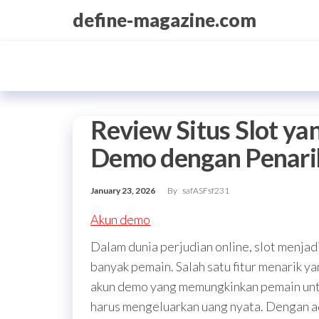
Skip
define-magazine.com
to
the
content
Review Situs Slot y
Demo dengan Penari
January 23, 2026
By
safASFsf231
Akun demo
Dalam dunia perjudian online, slot menjad
banyak pemain. Salah satu fitur menarik y
akun demo yang memungkinkan pemain unt
harus mengeluarkan uang nyata. Dengan ad