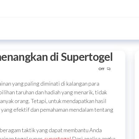
nangkan di Supertogel
Off
inan yang paling diminati di kalangan para
ilihan taruhan dan hadiah yang menarik, tidak
banyak orang. Tetapi, untuk mendapatkan hasil
ik yang efektif dan pemahaman mendalam tentang
n beragam taktik yang dapat membantu Anda
ainan togel super.
supertogel
Dari analisa angka