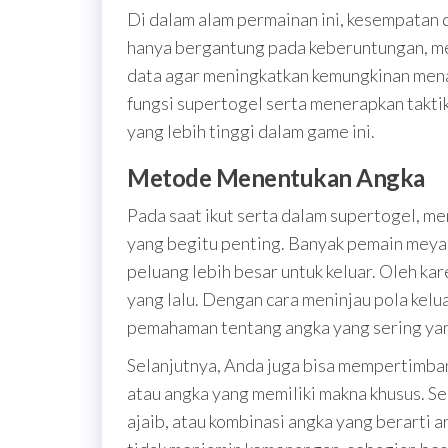
Di dalam alam permainan ini, kesempatan 
hanya bergantung pada keberuntungan, mel
data agar meningkatkan kemungkinan me
fungsi supertogel serta menerapkan takti
yang lebih tinggi dalam game ini.
Metode Menentukan Angka
Pada saat ikut serta dalam supertogel, m
yang begitu penting. Banyak pemain meyak
peluang lebih besar untuk keluar. Oleh kar
yang lalu. Dengan cara meninjau pola ke
pemahaman tentang angka yang sering yang
Selanjutnya, Anda juga bisa mempertimba
atau angka yang memiliki makna khusus. Se
ajaib, atau kombinasi angka yang berarti 