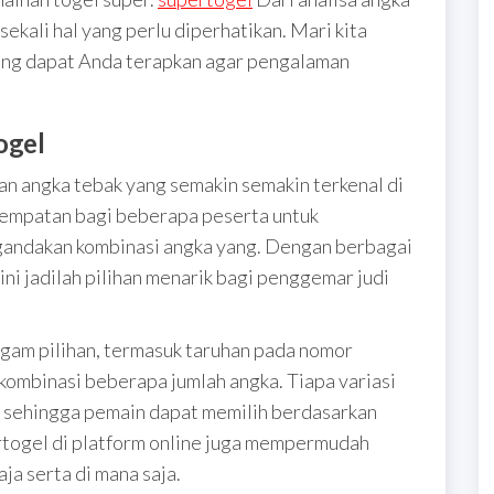
ekali hal yang perlu diperhatikan. Mari kita
yang dapat Anda terapkan agar pengalaman
ogel
n angka tebak yang semakin semakin terkenal di
sempatan bagi beberapa peserta untuk
andakan kombinasi angka yang. Dengan berbagai
ini jadilah pilihan menarik bagi penggemar judi
gam pilihan, termasuk taruhan pada nomor
kombinasi beberapa jumlah angka. Tiapa variasi
, sehingga pemain dapat memilih berdasarkan
togel di platform online juga mempermudah
ja serta di mana saja.