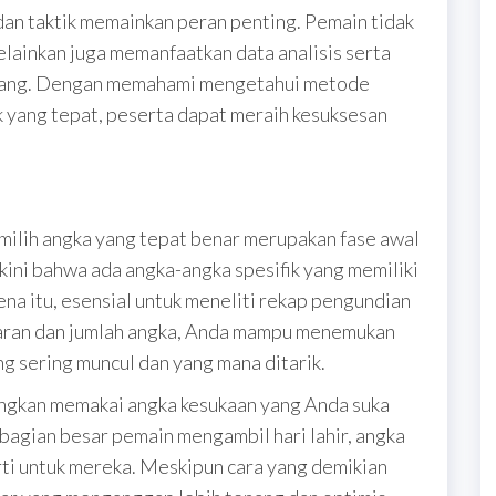
dan taktik memainkan peran penting. Pemain tidak
ainkan juga memanfaatkan data analisis serta
nang. Dengan memahami mengetahui metode
k yang tepat, peserta dapat meraih kesuksesan
emilih angka yang tepat benar merupakan fase awal
ini bahwa ada angka-angka spesifik yang memiliki
ena itu, esensial untuk meneliti rekap pengundian
luaran dan jumlah angka, Anda mampu menemukan
 sering muncul dan yang mana ditarik.
ngkan memakai angka kesukaan yang Anda suka
bagian besar pemain mengambil hari lahir, angka
arti untuk mereka. Meskipun cara yang demikian