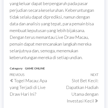
yang keluar dapat berpengaruh pada pasar
perjudian secara keseluruhan. Keberuntungan
tidak selalu dapat diprediksi, namun dengan
data dan analisis yang tepat, para pemain bisa
membuat keputusan yang lebih bijaksana.
Dengan terus memantau Live Draw Macau,
pemain dapat merencanakan langkah mereka
selanjutnya dan, semoga, menemukan
keberuntungan mereka di setiap undian.
Category
GAME ONLINE
Post
Previous
PREVIOUS
NEXT
Next
Togel Macau: Apa
Slot Bet Kecil:
navigation
Post
Post
yang Terjadi di Live
Dapatkan Hadiah
Draw Hari Ini?
Utama dengan
Investasi Kecil