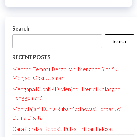
Search
Search
RECENT POSTS
Mencari Tempat Bergairah: Mengapa Slot 5k
Menjadi Opsi Utama?
Mengapa Rubah 4D Menjadi Tren di Kalangan
Penggemar?
Menjelajahi Dunia Rubah4d: Inovasi Terbaru di
Dunia Digital
Cara Cerdas Deposit Pulsa: Tri dan Indosat