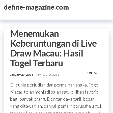
Skip
define-magazine.com
to
the
content
Menemukan
Keberuntungan di Live
Draw Macau: Hasil
Togel Terbaru
Off
January 27, 2026
By
safASFsf231
Di dunia perjudian dan permainan angka, Togel
Macau telah menjadi salah satu pilihan favorit
bagi banyak orang. Dengan daya tarik besar
yang ditawarkan, banyak pemain berusaha untuk