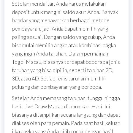
Setelah mendaftar, Anda harus melakukan
deposit untuk mengisi saldo akun Anda. Banyak
bandar yang menawarkan berbagai metode
pembayaran, jadi Anda dapat memilih yang
paling sesuai. Dengan saldo yang cukup, Anda
bisa mulai memilih angka atau kombinasi angka
yang ingin Anda taruhan. Dalam permainan
Togel Macau, biasanya terdapat beberapa jenis
taruhan yang bisa dipilih, seperti taruhan 2D,
3D, atau 4D. Setiap jenis taruhan memiliki
peluang dan pembayaran yang berbeda.
Setelah Anda memasang taruhan, tunggu hingga
hasil Live Draw Macau diumumkan. Hasil ini
biasanya ditampilkan secara langsung dan dapat
diakses oleh para pemain. Pada saat hasil keluar,
jika angka yang Anda pilih cocok dengan hasil