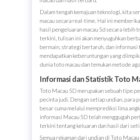
macau dan hasil terbaru.
Dalam tengah kemajuan teknologi, kita se
macau secara real-time. Hal ini memberik
hasil pengeluaran macau 5d secara lebih t
terkini, tulisan ini akan menyuguhkan ber
bermain, strategi bertaruh, dan informasi
mendapatkan keberuntungan yang diimpikan
dunia toto macau dan temukan metode ag
Informasi dan Statistik Toto 
Toto Macau 5D merupakan sebuah tipe perm
pecinta judi. Dengan setiap undian, para 
besar cuma melalui memprediksi lima ang
informasi Macau 5D telah menggugah per
terkini tentang keluaran dan hasil dari set
Semua rekaman dari undian di Toto Macau 