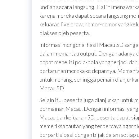
undian secara langsung. Hal ini menawark
karena mereka dapat secara langsung meli
keluaran live draw, nomor-nomor yang kel
diakses oleh peserta.
Informasi mengenai hasil Macau 5D sangat
dalam memantau output. Dengan adanya d
dapat meneliti pola-pola yang terjadi dan
pertaruhan mereka ke depannya. Memanfa
untuk menang, sehingga pemain dianjurka
Macau 5D.
Selain itu, peserta juga dianjurkan untuk
permainan Macau. Dengan informasi yang 
Macau dan keluaran 5D, peserta dapat sia
memeriksa tautan yang terpercaya agar tid
berpartisipasi dengan bijak dalam setiap 