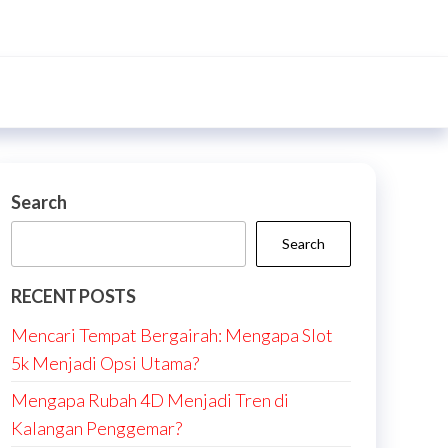
Search
Search
RECENT POSTS
Mencari Tempat Bergairah: Mengapa Slot
5k Menjadi Opsi Utama?
Mengapa Rubah 4D Menjadi Tren di
Kalangan Penggemar?