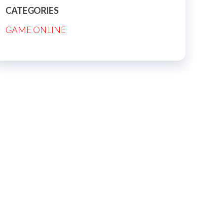
CATEGORIES
GAME ONLINE