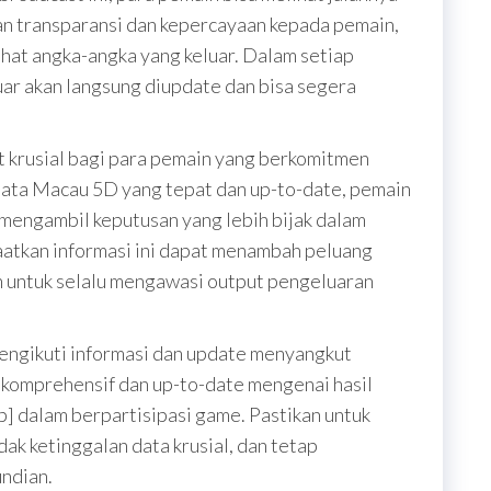
an transparansi dan kepercayaan kepada pemain,
hat angka-angka yang keluar. Dalam setiap
uar akan langsung diupdate dan bisa segera
 krusial bagi para pemain yang berkomitmen
ata Macau 5D yang tepat dan up-to-date, pemain
 mengambil keputusan yang lebih bijak dalam
atkan informasi ini dapat menambah peluang
n untuk selalu mengawasi output pengeluaran
 mengikuti informasi dan update menyangkut
komprehensif dan up-to-date mengenai hasil
p] dalam berpartisipasi game. Pastikan untuk
ak ketinggalan data krusial, dan tetap
undian.