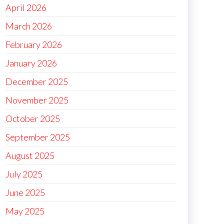
April 2026
March 2026
February 2026
January 2026
December 2025
November 2025
October 2025
September 2025
August 2025
July 2025
June 2025
May 2025