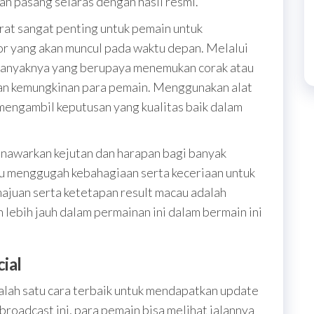
ah pasang selaras dengan hasil resmi.
rat sangat penting untuk pemain untuk
r yang akan muncul pada waktu depan. Melalui
 banyaknya yang berupaya menemukan corak atau
an kemungkinan para pemain. Menggunakan alat
mengambil keputusan yang kualitas baik dalam
nawarkan kejutan dan harapan bagi banyak
pu menggugah kebahagiaan serta keceriaan untuk
juan serta ketetapan result macau adalah
n lebih jauh dalam permainan ini dalam bermain ini
ial
lah satu cara terbaik untuk mendapatkan update
broadcast ini, para pemain bisa melihat jalannya