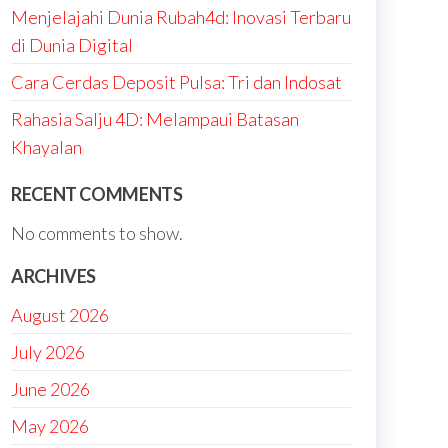
Menjelajahi Dunia Rubah4d: Inovasi Terbaru
di Dunia Digital
Cara Cerdas Deposit Pulsa: Tri dan Indosat
Rahasia Salju 4D: Melampaui Batasan
Khayalan
RECENT COMMENTS
No comments to show.
ARCHIVES
August 2026
July 2026
June 2026
May 2026