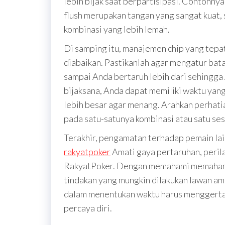
lebih bijak saat berpartisipasi. Contohnya
flush merupakan tangan yang sangat kuat,
kombinasi yang lebih lemah.
Di samping itu, manajemen chip yang tepat
diabaikan. Pastikanlah agar mengatur bat
sampai Anda bertaruh lebih dari sehingg
bijaksana, Anda dapat memiliki waktu yan
lebih besar agar menang. Arahkan perhati
pada satu-satunya kombinasi atau satu ses
Terakhir, pengamatan terhadap pemain lai
rakyatpoker
Amati gaya pertaruhan, peril
RakyatPoker. Dengan memahami memahami
tindakan yang mungkin dilakukan lawan am
dalam menentukan waktu harus menggerta
percaya diri.