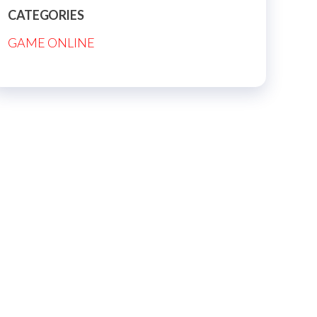
CATEGORIES
GAME ONLINE