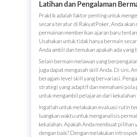
Latihan dan Pengalaman Berm
Praktik adalah faktor penting untuk meng
secara teratur di RakyatPoker, Anda aka
permainan memberikan ajaran baru tentan
Usahakan untuk tidak hanya bermain secara
Anda ambil dan temukan apakah ada yang b
Selain bermain melawan yang berpengala
juga dapat mengasah skill Anda. Di sini,
beragam level skill yang bervariasi. Pe
strategi yang adaptif dan memahami pola
untuk mengambil pelajaran dari kekalahan
Ingatlah untuk melakukan evaluasi rutin t
luangkan waktu untuk menganalisis permain
kekalahan. Apakah Anda membuat pilihan 
dengan baik? Dengan melakukan introspek