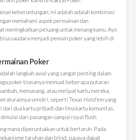
h skill poker kamu di RakyatPoker.
nan keberuntungan; ini adalah adalah kombinasi
. Dengan memahami aspek permainan dan
at meningkatkan peluang untuk menang kamu. Ayo
 bisa saudara menjadi pemain poker yang lebih di
ermainan Poker
dalah langkah awal yang sangat penting dalam
 Laga poker biasanya memuat beberapa putaran
nambah, memasang, atau melipat kartu mereka.
eraturannya sendiri, seperti Texas Hold’em yang
ari dua kartu pribadi dan lima kartu komunitas.
dimulai dari pasangan sampai royal flush.
ang mana diperuntukkan untuk bertaruh. Pada
ekanisme taruhan dan blind, supaya dapat