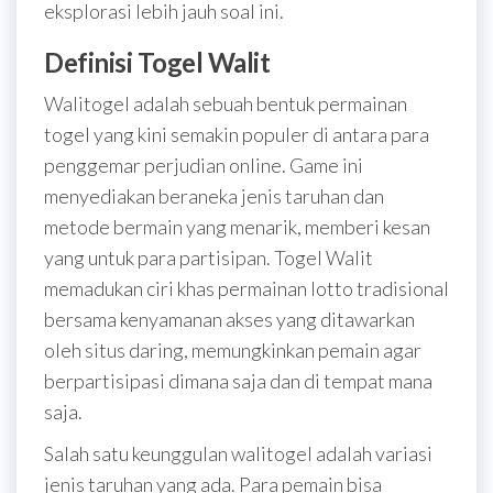
eksplorasi lebih jauh soal ini.
Definisi Togel Walit
Walitogel adalah sebuah bentuk permainan
togel yang kini semakin populer di antara para
penggemar perjudian online. Game ini
menyediakan beraneka jenis taruhan dan
metode bermain yang menarik, memberi kesan
yang untuk para partisipan. Togel Walit
memadukan ciri khas permainan lotto tradisional
bersama kenyamanan akses yang ditawarkan
oleh situs daring, memungkinkan pemain agar
berpartisipasi dimana saja dan di tempat mana
saja.
Salah satu keunggulan walitogel adalah variasi
jenis taruhan yang ada. Para pemain bisa