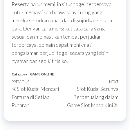
Peserta harus memilih situs togel terpercaya,
untuk memastikan bahwasanya uang yang
mereka setorkan aman dan diwujudkan secara
baik. Dengan cara mengikut tata cara yang
sesuai dan memastikan tempat perjudian
terpercaya, pemain dapat menikmati
pengalaman berjudi togel secara yang lebih
nyaman dan sedikit risiko.
Category
GAME ONLINE
Post
Previous
PREVIOUS
NEXT
Next
Slot Kuda: Mencari
Slot Kuda: Serunya
navigation
Post
Post
Fortuna di Setiap
Berpetualang dalam
Putaran
Game Slot Masa Kini