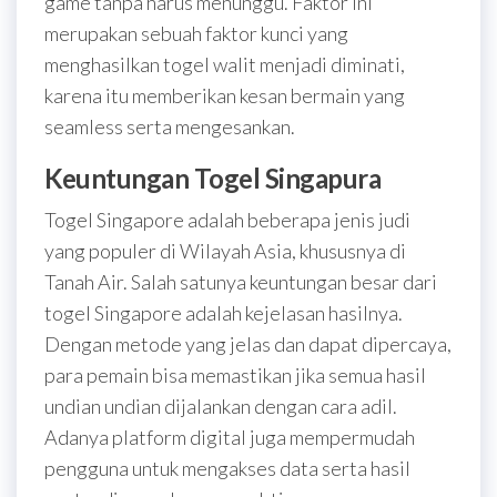
game tanpa harus menunggu. Faktor ini
merupakan sebuah faktor kunci yang
menghasilkan togel walit menjadi diminati,
karena itu memberikan kesan bermain yang
seamless serta mengesankan.
Keuntungan Togel Singapura
Togel Singapore adalah beberapa jenis judi
yang populer di Wilayah Asia, khususnya di
Tanah Air. Salah satunya keuntungan besar dari
togel Singapore adalah kejelasan hasilnya.
Dengan metode yang jelas dan dapat dipercaya,
para pemain bisa memastikan jika semua hasil
undian undian dijalankan dengan cara adil.
Adanya platform digital juga mempermudah
pengguna untuk mengakses data serta hasil