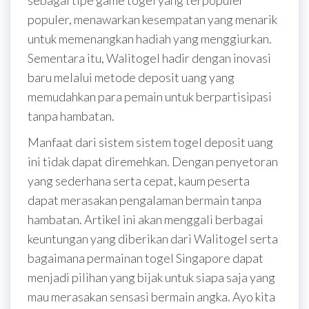
sebagai tipe game togel yang terpopuler
populer, menawarkan kesempatan yang menarik
untuk memenangkan hadiah yang menggiurkan.
Sementara itu, Walitogel hadir dengan inovasi
baru melalui metode deposit uang yang
memudahkan para pemain untuk berpartisipasi
tanpa hambatan.
Manfaat dari sistem sistem togel deposit uang
ini tidak dapat diremehkan. Dengan penyetoran
yang sederhana serta cepat, kaum peserta
dapat merasakan pengalaman bermain tanpa
hambatan. Artikel ini akan menggali berbagai
keuntungan yang diberikan dari Walitogel serta
bagaimana permainan togel Singapore dapat
menjadi pilihan yang bijak untuk siapa saja yang
mau merasakan sensasi bermain angka. Ayo kita