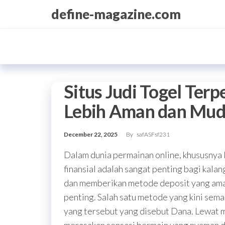
Skip
define-magazine.com
to
the
content
Situs Judi Togel Ter
Lebih Aman dan Muda
December 22, 2025
By
safASFsf231
Dalam dunia permainan online, khususnya 
finansial adalah sangat penting bagi kala
dan memberikan metode deposit yang ama
penting. Salah satu metode yang kini sema
yang tersebut yang disebut Dana. Lewat