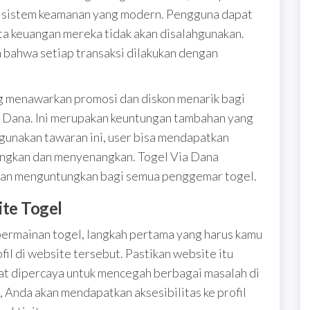
an sistem keamanan yang modern. Pengguna dapat
ta keuangan mereka tidak akan disalahgunakan.
n bahwa setiap transaksi dilakukan dengan
ng menawarkan promosi dan diskon menarik bagi
 Dana. Ini merupakan keuntungan tambahan yang
gunakan tawaran ini, user bisa mendapatkan
ngkan dan menyenangkan. Togel Via Dana
 dan menguntungkan bagi semua penggemar togel.
te Togel
permainan togel, langkah pertama yang harus kamu
fil di website tersebut. Pastikan website itu
at dipercaya untuk mencegah berbagai masalah di
, Anda akan mendapatkan aksesibilitas ke profil