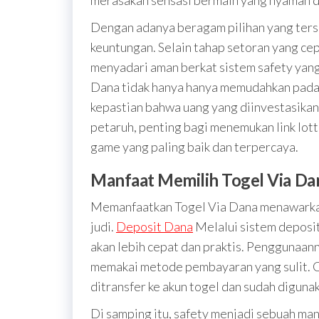
merasakan sensasi bermain yang nyaman da
Dengan adanya beragam pilihan yang ters
keuntungan. Selain tahap setoran yang ce
menyadari aman berkat sistem safety yang 
Dana tidak hanya hanya memudahkan pada
kepastian bahwa uang yang diinvestasika
petaruh, penting bagi menemukan link lo
game yang paling baik dan terpercaya.
Manfaat Memilih Togel Via Da
Memanfaatkan Togel Via Dana menawarka
judi.
Deposit Dana
Melalui sistem deposit
akan lebih cepat dan praktis. Penggunaann
memakai metode pembayaran yang sulit. Cu
ditransfer ke akun togel dan sudah digunak
Di samping itu, safety menjadi sebuah ma