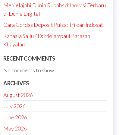
Menjelajahi Dunia Rubah4d: Inovasi Terbaru
di Dunia Digital
Cara Cerdas Deposit Pulsa: Tri dan Indosat
Rahasia Salju 4D: Melampaui Batasan
Khayalan
RECENT COMMENTS
No comments to show.
ARCHIVES
August 2026
July 2026
June 2026
May 2026