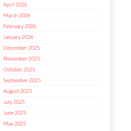
April 2026
March 2026
February 2026
January 2026
December 2025
November 2025
October 2025
September 2025
August 2025
July 2025
June 2025
May 2025