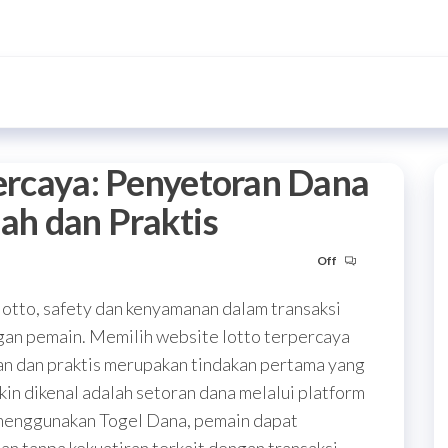
percaya: Penyetoran Dana
h dan Praktis
Off
lotto, safety dan kenyamanan dalam transaksi
ngan pemain. Memilih website lotto terpercaya
n dan praktis merupakan tindakan pertama yang
kin dikenal adalah setoran dana melalui platform
 menggunakan Togel Dana, pemain dapat