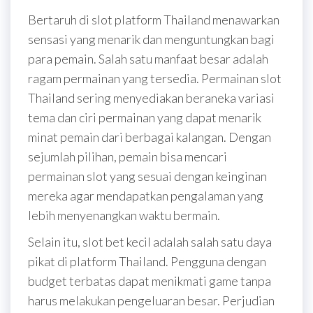
Bertaruh di slot platform Thailand menawarkan
sensasi yang menarik dan menguntungkan bagi
para pemain. Salah satu manfaat besar adalah
ragam permainan yang tersedia. Permainan slot
Thailand sering menyediakan beraneka variasi
tema dan ciri permainan yang dapat menarik
minat pemain dari berbagai kalangan. Dengan
sejumlah pilihan, pemain bisa mencari
permainan slot yang sesuai dengan keinginan
mereka agar mendapatkan pengalaman yang
lebih menyenangkan waktu bermain.
Selain itu, slot bet kecil adalah salah satu daya
pikat di platform Thailand. Pengguna dengan
budget terbatas dapat menikmati game tanpa
harus melakukan pengeluaran besar. Perjudian