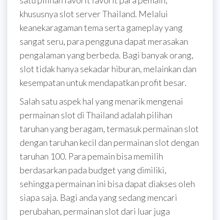
satu pilihan favorit favorit para pemain,
khususnya slot server Thailand. Melalui
keanekaragaman tema serta gameplay yang
sangat seru, para pengguna dapat merasakan
pengalaman yang berbeda. Bagi banyak orang,
slot tidak hanya sekadar hiburan, melainkan dan
kesempatan untuk mendapatkan profit besar.
Salah satu aspek hal yang menarik mengenai
permainan slot di Thailand adalah pilihan
taruhan yang beragam, termasuk permainan slot
dengan taruhan kecil dan permainan slot dengan
taruhan 100. Para pemain bisa memilih
berdasarkan pada budget yang dimiliki,
sehingga permainan ini bisa dapat diakses oleh
siapa saja. Bagi anda yang sedang mencari
perubahan, permainan slot dari luar juga