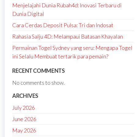
Menjelajahi Dunia Rubah4d: Inovasi Terbaru di
Dunia Digital
Cara Cerdas Deposit Pulsa: Tri dan Indosat
Rahasia Salju 4D: Melampaui Batasan Khayalan
Permainan Togel Sydney yang seru: Mengapa Togel
ini Selalu Membuat tertarik para pemain?
RECENT COMMENTS
No comments to show.
ARCHIVES
July 2026
June 2026
May 2026