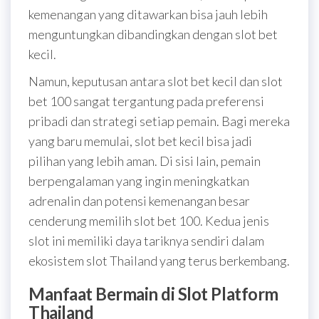
kemenangan yang ditawarkan bisa jauh lebih
menguntungkan dibandingkan dengan slot bet
kecil.
Namun, keputusan antara slot bet kecil dan slot
bet 100 sangat tergantung pada preferensi
pribadi dan strategi setiap pemain. Bagi mereka
yang baru memulai, slot bet kecil bisa jadi
pilihan yang lebih aman. Di sisi lain, pemain
berpengalaman yang ingin meningkatkan
adrenalin dan potensi kemenangan besar
cenderung memilih slot bet 100. Kedua jenis
slot ini memiliki daya tariknya sendiri dalam
ekosistem slot Thailand yang terus berkembang.
Manfaat Bermain di Slot Platform
Thailand