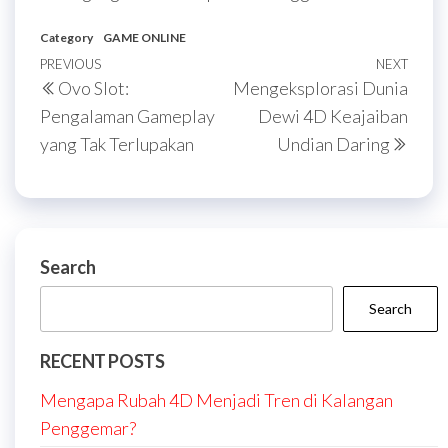
Category
GAME ONLINE
Post
Previous
PREVIOUS
NEXT
Next
Ovo Slot:
Mengeksplorasi Dunia
navigation
Post
Post
Pengalaman Gameplay
Dewi 4D Keajaiban
yang Tak Terlupakan
Undian Daring
Search
Search
RECENT POSTS
Mengapa Rubah 4D Menjadi Tren di Kalangan
Penggemar?