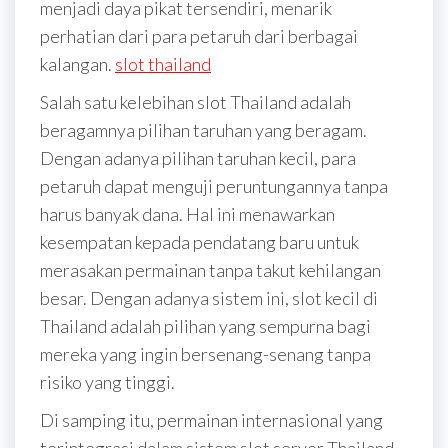
menjadi daya pikat tersendiri, menarik
perhatian dari para petaruh dari berbagai
kalangan.
slot thailand
Salah satu kelebihan slot Thailand adalah
beragamnya pilihan taruhan yang beragam.
Dengan adanya pilihan taruhan kecil, para
petaruh dapat menguji peruntungannya tanpa
harus banyak dana. Hal ini menawarkan
kesempatan kepada pendatang baru untuk
merasakan permainan tanpa takut kehilangan
besar. Dengan adanya sistem ini, slot kecil di
Thailand adalah pilihan yang sempurna bagi
mereka yang ingin bersenang-senang tanpa
risiko yang tinggi.
Di samping itu, permainan internasional yang