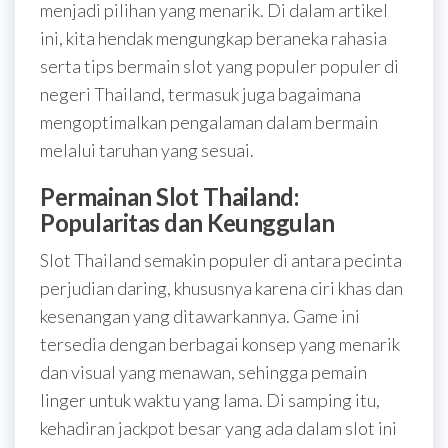
menjadi pilihan yang menarik. Di dalam artikel
ini, kita hendak mengungkap beraneka rahasia
serta tips bermain slot yang populer populer di
negeri Thailand, termasuk juga bagaimana
mengoptimalkan pengalaman dalam bermain
melalui taruhan yang sesuai.
Permainan Slot Thailand:
Popularitas dan Keunggulan
Slot Thailand semakin populer di antara pecinta
perjudian daring, khususnya karena ciri khas dan
kesenangan yang ditawarkannya. Game ini
tersedia dengan berbagai konsep yang menarik
dan visual yang menawan, sehingga pemain
linger untuk waktu yang lama. Di samping itu,
kehadiran jackpot besar yang ada dalam slot ini