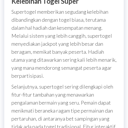
Kelebihan Togel Super
Supertogel memberikan segudang kelebihan
dibandingkan dengan togel biasa, terutama
dalam hal hadiah dan kesempatan menang.
Melalui sistem yang lebih canggih, supertogel
menyediakan jackpot yang lebih besar dan
beragam, memikat banyak peserta. Hadiah
utama yang ditawarkan sering kali lebih menarik,
yang mana mendorong semangat peserta agar
berpartisipasi.
Selanjutnya, supertogel sering dilengkapi oleh
fitur-fitur tambahan yang menawarkan
pengalaman bermain yang seru. Pemain dapat
menikmati beraneka ragam tipe permainan dan
pertaruhan, di antaranya bet sampingan yang
tidak ada pada togel tradisional. Fitur interaktif