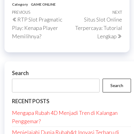
Category
GAME ONLINE
Post
Previous
PREVIOUS
NEXT
Next
RTP Slot Pragmatic
Situs Slot Online
navigation
Post
Post
Play: Kenapa Player
Terpercaya: Tutorial
Memilihnya?
Lengkap
Search
Search
RECENT POSTS
Mengapa Rubah 4D Menjadi Tren di Kalangan
Penggemar?
Menjelajahi Dunia Rubah4d: Inovasi Terbaru di