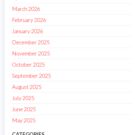
March 2026
February 2026
January 2026
December 2025
November 2025
October 2025
September 2025
August 2025
July 2025
June 2025
May 2025
CATEGORIES