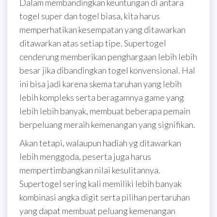
Dalam membandingkan keuntungan di antara
togel super dan togel biasa, kita harus
memperhatikan kesempatan yang ditawarkan
ditawarkan atas setiap tipe. Supertogel
cenderung memberikan penghargaan lebih lebih
besar jika dibandingkan togel konvensional. Hal
ini bisa jadi karena skema taruhan yang lebih
lebih kompleks serta beragamnya game yang
lebih lebih banyak, membuat beberapa pemain
berpeluang meraih kemenangan yang signifikan.
Akan tetapi, walaupun hadiah yg ditawarkan
lebih menggoda, peserta juga harus
mempertimbangkan nilai kesulitannya.
Supertogel sering kali memiliki lebih banyak
kombinasi angka digit serta pilihan pertaruhan
yang dapat membuat peluang kemenangan