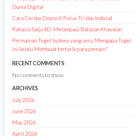
Dunia Digital
Cara Cerdas Deposit Pulsa: Tri dan Indosat
Rahasia Salju 4D: Melampaui Batasan Khayalan
Permainan Togel Sydney yang seru: Mengapa Togel
ini Selalu Membuat tertarik para pemain?
RECENT COMMENTS
No comments to show.
ARCHIVES
July 2026
June 2026
May 2026
April 2026