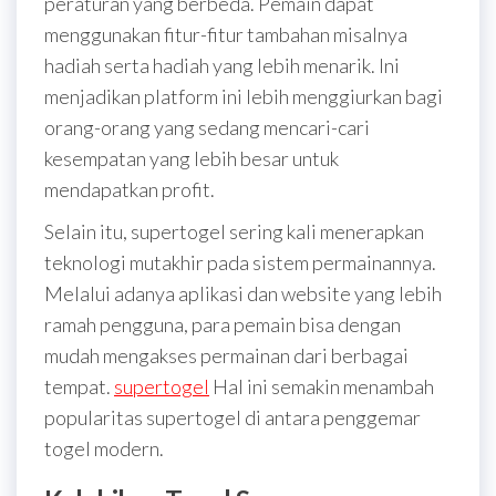
peraturan yang berbeda. Pemain dapat
menggunakan fitur-fitur tambahan misalnya
hadiah serta hadiah yang lebih menarik. Ini
menjadikan platform ini lebih menggiurkan bagi
orang-orang yang sedang mencari-cari
kesempatan yang lebih besar untuk
mendapatkan profit.
Selain itu, supertogel sering kali menerapkan
teknologi mutakhir pada sistem permainannya.
Melalui adanya aplikasi dan website yang lebih
ramah pengguna, para pemain bisa dengan
mudah mengakses permainan dari berbagai
tempat.
supertogel
Hal ini semakin menambah
popularitas supertogel di antara penggemar
togel modern.