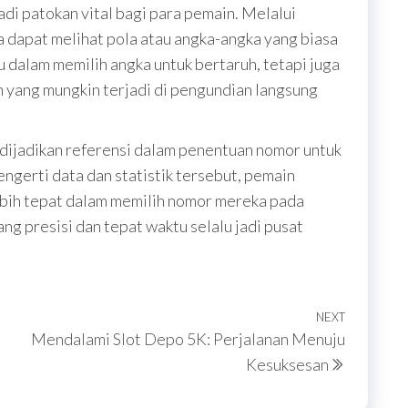
jadi patokan vital bagi para pemain. Melalui
 dapat melihat pola atau angka-angka yang biasa
u dalam memilih angka untuk bertaruh, tetapi juga
yang mungkin terjadi di pengundian langsung
li dijadikan referensi dalam penentuan nomor untuk
ngerti data dan statistik tersebut, pemain
ebih tepat dalam memilih nomor mereka pada
ng presisi dan tepat waktu selalu jadi pusat
NEXT
Next
Mendalami Slot Depo 5K: Perjalanan Menuju
Post
Kesuksesan