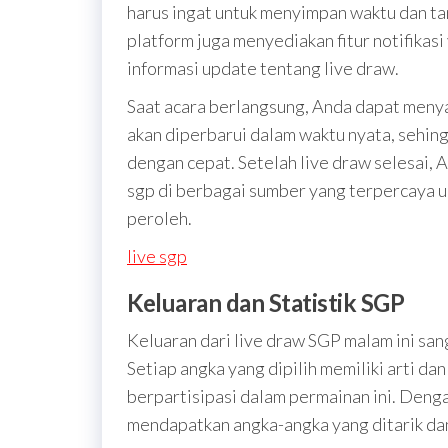
harus ingat untuk menyimpan waktu dan ta
platform juga menyediakan fitur notifikas
informasi update tentang live draw.
Saat acara berlangsung, Anda dapat menyaks
akan diperbarui dalam waktu nyata, sehin
dengan cepat. Setelah live draw selesai, A
sgp di berbagai sumber yang terpercaya u
peroleh.
live sgp
Keluaran dan Statistik SGP
Keluaran dari live draw SGP malam ini san
Setiap angka yang dipilih memiliki arti d
berpartisipasi dalam permainan ini. Deng
mendapatkan angka-angka yang ditarik d