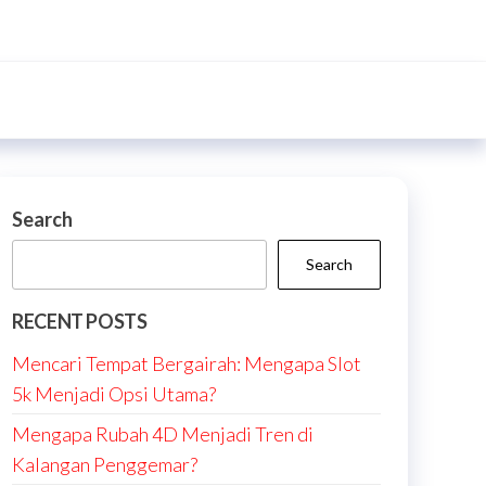
Search
Search
RECENT POSTS
Mencari Tempat Bergairah: Mengapa Slot
5k Menjadi Opsi Utama?
Mengapa Rubah 4D Menjadi Tren di
Kalangan Penggemar?