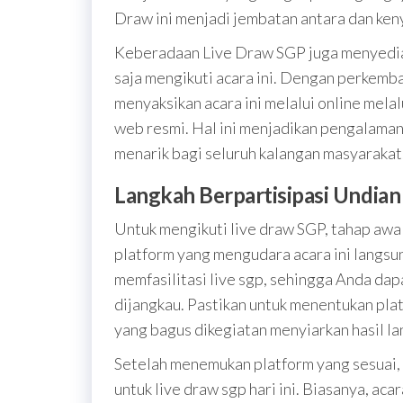
Draw ini menjadi jembatan antara dan ken
Keberadaan Live Draw SGP juga menyedia
saja mengikuti acara ini. Dengan perkemb
menyaksikan acara ini melalui online melal
web resmi. Hal ini menjadikan pengalaman
menarik bagi seluruh kalangan masyarakat
Langkah Berpartisipasi Undia
Untuk mengikuti live draw SGP, tahap awa
platform yang mengudara acara ini langsu
memfasilitasi live sgp, sehingga Anda dap
dijangkau. Pastikan untuk menentukan pla
yang bagus dikegiatan menyiarkan hasil l
Setelah menemukan platform yang sesuai,
untuk live draw sgp hari ini. Biasanya, aca