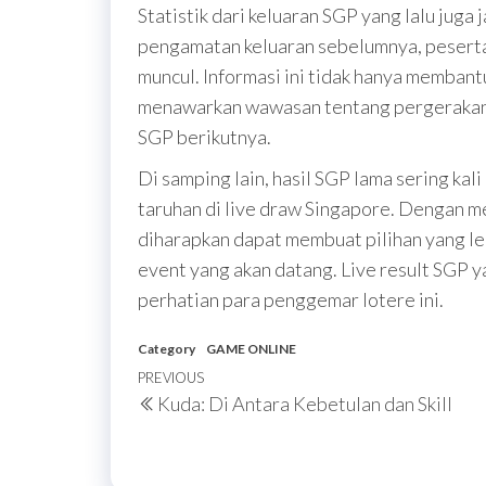
Statistik dari keluaran SGP yang lalu juga 
pengamatan keluaran sebelumnya, peserta
muncul. Informasi ini tidak hanya membant
menawarkan wawasan tentang pergerakan 
SGP berikutnya.
Di samping lain, hasil SGP lama sering ka
taruhan di live draw Singapore. Dengan me
diharapkan dapat membuat pilihan yang l
event yang akan datang. Live result SGP ya
perhatian para penggemar lotere ini.
Category
GAME ONLINE
Post
Previous
PREVIOUS
Kuda: Di Antara Kebetulan dan Skill
navigation
Post