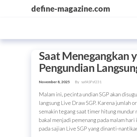
Skip
define-magazine.com
to
the
content
Saat Menegangkan y
Pengundian Langsung
November 8, 2025
By
safASFsf231
Malam ini, pecinta undian SGP akan disug
langsung Live Draw SGP. Karena jumlah or
semakin tegang saat timer hitung mundur 
bakal menjadi pemenang pada malam hari 
pada sajian Live SGP yang dinanti-nantika