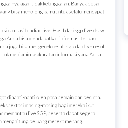
nggalnya agar tidak ketinggalan. Banyak besar
i yang bisa menolong kamu untuk selalu mendapat
ikan hasil undian live. Hasil dari sgp live draw
gga Anda bisa mendapatkan informasi terbaru
nda juga bisa mengecek result sgp dan live result
ntuk menjamin keakuratan informasi yang Anda
gat dinanti-nanti oleh para pemain dan pecinta.
an ekspektasi masing-masing bagi mereka ikut
an memantau live SGP, peserta dapat segera
an menghitung peluang mereka menang.