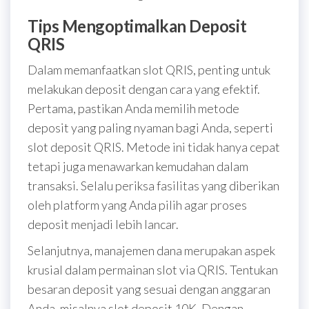
Tips Mengoptimalkan Deposit
QRIS
Dalam memanfaatkan slot QRIS, penting untuk
melakukan deposit dengan cara yang efektif.
Pertama, pastikan Anda memilih metode
deposit yang paling nyaman bagi Anda, seperti
slot deposit QRIS. Metode ini tidak hanya cepat
tetapi juga menawarkan kemudahan dalam
transaksi. Selalu periksa fasilitas yang diberikan
oleh platform yang Anda pilih agar proses
deposit menjadi lebih lancar.
Selanjutnya, manajemen dana merupakan aspek
krusial dalam permainan slot via QRIS. Tentukan
besaran deposit yang sesuai dengan anggaran
Anda, misalnya slot deposit 10K. Dengan