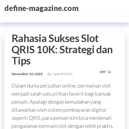
Skip
define-magazine.com
to
the
content
Rahasia Sukses Slot
QRIS 10K: Strategi dan
Tips
Off
November 10, 2025
By
safASFsf231
Dalam dunia perjudian online, permainan slot
menjadi salah satu pilihan favorit bagi banyak
pemain. Apalagi dengan kemudahan yang
ditawarkan oleh sistem pembayaran digital
seperti QRIS, para pemain kini bisa menikmati
pengalaman bermain slot dengan lebih praktis.