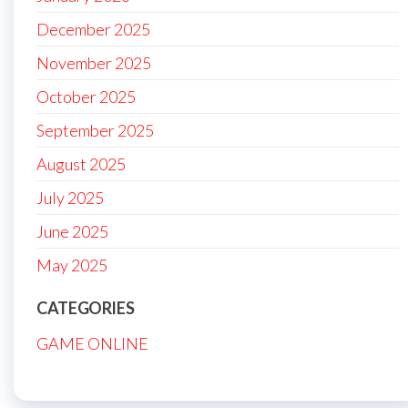
December 2025
November 2025
October 2025
September 2025
August 2025
July 2025
June 2025
May 2025
CATEGORIES
GAME ONLINE