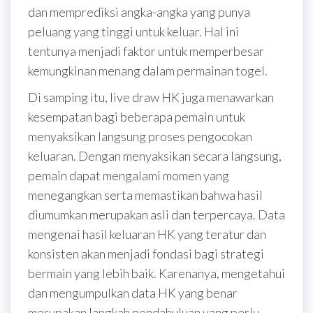
dan memprediksi angka-angka yang punya
peluang yang tinggi untuk keluar. Hal ini
tentunya menjadi faktor untuk memperbesar
kemungkinan menang dalam permainan togel.
Di samping itu, live draw HK juga menawarkan
kesempatan bagi beberapa pemain untuk
menyaksikan langsung proses pengocokan
keluaran. Dengan menyaksikan secara langsung,
pemain dapat mengalami momen yang
menegangkan serta memastikan bahwa hasil
diumumkan merupakan asli dan terpercaya. Data
mengenai hasil keluaran HK yang teratur dan
konsisten akan menjadi fondasi bagi strategi
bermain yang lebih baik. Karenanya, mengetahui
dan mengumpulkan data HK yang benar
merupakan langkah pendahuluan yang perlu