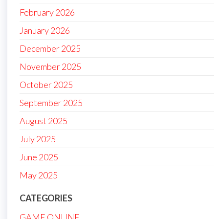
February 2026
January 2026
December 2025
November 2025
October 2025
September 2025
August 2025
July 2025
June 2025
May 2025
CATEGORIES
GAME ONLINE