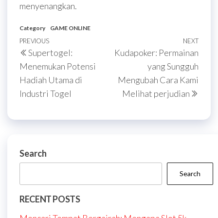
menyenangkan.
Category
GAME ONLINE
Post
Previous
PREVIOUS
NEXT
Next
Supertogel:
Kudapoker: Permainan
navigation
Post
Post
Menemukan Potensi
yang Sungguh
Hadiah Utama di
Mengubah Cara Kami
Industri Togel
Melihat perjudian
Search
Search
RECENT POSTS