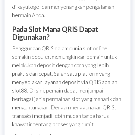
di kayutogel dan menyenangkan pengalaman
bermain Anda.
Pada Slot Mana QRIS Dapat
Digunakan?
Penggunaan QRIS dalam dunia slot online
semakin populer, memungkinkan pemain untuk
melakukan deposit dengan cara yang lebih
praktis dan cepat. Salah satu platform yang
menyediakan layanan deposit via QRIS adalah
slot88. Di sini, pemain dapat menjumpai
berbagai jenis permainan slot yang menarik dan
menguntungkan. Dengan menggunakan QRIS,
transaksi menjadi lebih mudah tanpa harus
khawatir tentang proses yang rumit.