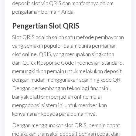
deposit slot via QRIS dan manfaatnya dalam
pengalaman bermain Anda.
Pengertian Slot QRIS
Slot QRIS adalah salah satu metode pembayaran
yang semakin populer dalam dunia permainan
slot online. QRIS, yang merupakan singkatan
dari Quick Response Code Indonesian Standard,
memungkinkan pemain untuk melakukan deposit
dengan mudah menggunakan scanning kode QR.
Dengan perkembangan teknologi finansial,
banyak platform perjudian online mulai
mengadopsi sistem ini untuk memberikan
kenyamanan kepada para pemainnya.
Dengan menggunakan slot QRIS, pemain dapat
melakukan transaksi deposit dengan cepat dan