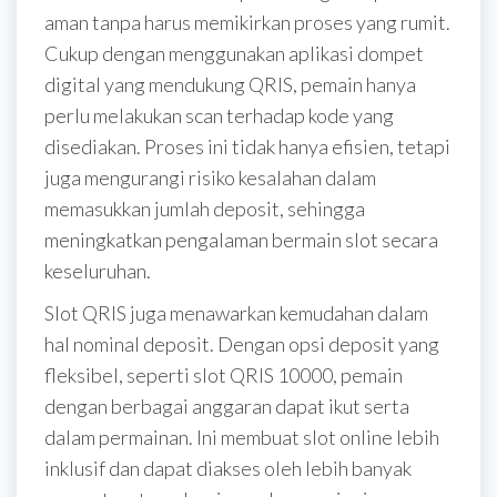
aman tanpa harus memikirkan proses yang rumit.
Cukup dengan menggunakan aplikasi dompet
digital yang mendukung QRIS, pemain hanya
perlu melakukan scan terhadap kode yang
disediakan. Proses ini tidak hanya efisien, tetapi
juga mengurangi risiko kesalahan dalam
memasukkan jumlah deposit, sehingga
meningkatkan pengalaman bermain slot secara
keseluruhan.
Slot QRIS juga menawarkan kemudahan dalam
hal nominal deposit. Dengan opsi deposit yang
fleksibel, seperti slot QRIS 10000, pemain
dengan berbagai anggaran dapat ikut serta
dalam permainan. Ini membuat slot online lebih
inklusif dan dapat diakses oleh lebih banyak