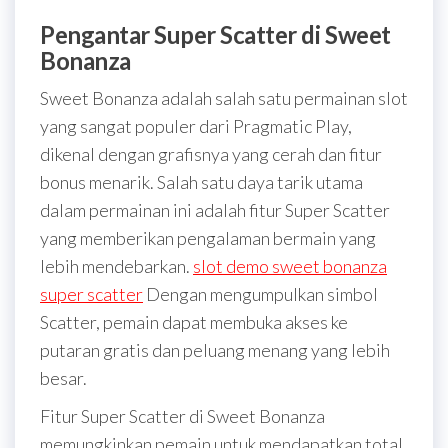
Pengantar Super Scatter di Sweet
Bonanza
Sweet Bonanza adalah salah satu permainan slot
yang sangat populer dari Pragmatic Play,
dikenal dengan grafisnya yang cerah dan fitur
bonus menarik. Salah satu daya tarik utama
dalam permainan ini adalah fitur Super Scatter
yang memberikan pengalaman bermain yang
lebih mendebarkan.
slot demo sweet bonanza
super scatter
Dengan mengumpulkan simbol
Scatter, pemain dapat membuka akses ke
putaran gratis dan peluang menang yang lebih
besar.
Fitur Super Scatter di Sweet Bonanza
memungkinkan pemain untuk mendapatkan total