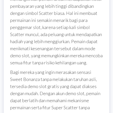
pembayaran yang lebih tinggi dibandingkan
dengan simbol Scatter biasa. Hal ini membuat
permainan ini semakin menarik bagi para
penggemar slot, karena setiap kali simbol
Scatter muncul, ada peluang untuk mendapatkan
hadiah yang lebih menggiurkan. Pemain dapat
menikmati kesenangan tersebut dalam mode
demo slot, yang memungkinkan mereka mencoba
semua fitur tanpa risiko kehilangan uang.
Bagi mereka yang ingin merasakan sensasi
Sweet Bonanza tanpa melakukan taruhan asli,
tersedia demo slot gratis yang dapat diakses
dengan mudah. Dengan akun demo slot, pemain
dapat berlatih dan memahami mekanisme
permainan serta fitur Super Scatter tanpa