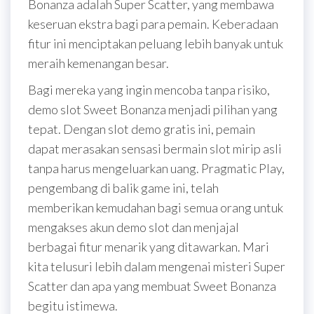
Bonanza adalah Super Scatter, yang membawa
keseruan ekstra bagi para pemain. Keberadaan
fitur ini menciptakan peluang lebih banyak untuk
meraih kemenangan besar.
Bagi mereka yang ingin mencoba tanpa risiko,
demo slot Sweet Bonanza menjadi pilihan yang
tepat. Dengan slot demo gratis ini, pemain
dapat merasakan sensasi bermain slot mirip asli
tanpa harus mengeluarkan uang. Pragmatic Play,
pengembang di balik game ini, telah
memberikan kemudahan bagi semua orang untuk
mengakses akun demo slot dan menjajal
berbagai fitur menarik yang ditawarkan. Mari
kita telusuri lebih dalam mengenai misteri Super
Scatter dan apa yang membuat Sweet Bonanza
begitu istimewa.