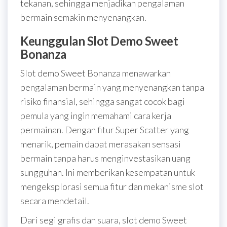
tekanan, sehingga menjadikan pengalaman
bermain semakin menyenangkan.
Keunggulan Slot Demo Sweet
Bonanza
Slot demo Sweet Bonanza menawarkan
pengalaman bermain yang menyenangkan tanpa
risiko finansial, sehingga sangat cocok bagi
pemula yang ingin memahami cara kerja
permainan. Dengan fitur Super Scatter yang
menarik, pemain dapat merasakan sensasi
bermain tanpa harus menginvestasikan uang
sungguhan. Ini memberikan kesempatan untuk
mengeksplorasi semua fitur dan mekanisme slot
secara mendetail.
Dari segi grafis dan suara, slot demo Sweet