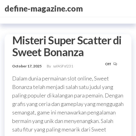
Skip
define-magazine.com
to
the
content
Misteri Super Scatter di
Sweet Bonanza
Off
October 17, 2025
By
safASFsf231
Dalam dunia permainan slot online, Sweet
Bonanza telah menjadi salah satu judul yang
paling populer di kalangan para pemain. Dengan
grafis yang ceria dan gameplay yang menggugah
semangat, game ini menawarkan pengalaman
bermain yang unik dan menyenangkan. Salah
satu fitur yang paling menarik dari Sweet