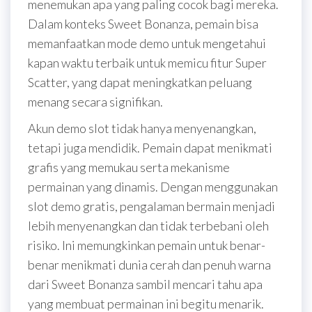
menemukan apa yang paling cocok bagi mereka.
Dalam konteks Sweet Bonanza, pemain bisa
memanfaatkan mode demo untuk mengetahui
kapan waktu terbaik untuk memicu fitur Super
Scatter, yang dapat meningkatkan peluang
menang secara signifikan.
Akun demo slot tidak hanya menyenangkan,
tetapi juga mendidik. Pemain dapat menikmati
grafis yang memukau serta mekanisme
permainan yang dinamis. Dengan menggunakan
slot demo gratis, pengalaman bermain menjadi
lebih menyenangkan dan tidak terbebani oleh
risiko. Ini memungkinkan pemain untuk benar-
benar menikmati dunia cerah dan penuh warna
dari Sweet Bonanza sambil mencari tahu apa
yang membuat permainan ini begitu menarik.