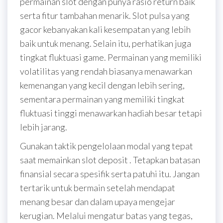
permainan slot dengan punya rasio return baik
serta fitur tambahan menarik. Slot pulsa yang
gacor kebanyakan kali kesempatan yang lebih
baik untuk menang. Selain itu, perhatikan juga
tingkat fluktuasi game. Permainan yang memiliki
volatilitas yang rendah biasanya menawarkan
kemenangan yang kecil dengan lebih sering,
sementara permainan yang memiliki tingkat
fluktuasi tinggi menawarkan hadiah besar tetapi
lebih jarang.
Gunakan taktik pengelolaan modal yang tepat
saat memainkan slot deposit . Tetapkan batasan
finansial secara spesifik serta patuhi itu. Jangan
tertarik untuk bermain setelah mendapat
menang besar dan dalam upaya mengejar
kerugian. Melalui mengatur batas yang tegas,