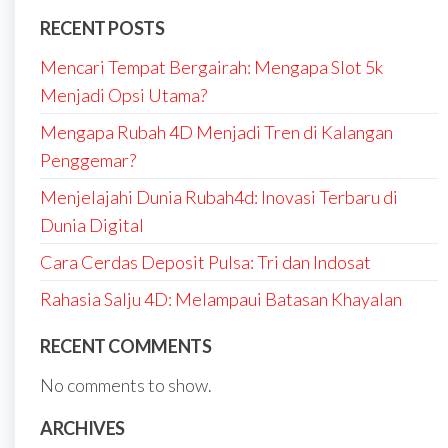
RECENT POSTS
Mencari Tempat Bergairah: Mengapa Slot 5k
Menjadi Opsi Utama?
Mengapa Rubah 4D Menjadi Tren di Kalangan
Penggemar?
Menjelajahi Dunia Rubah4d: Inovasi Terbaru di
Dunia Digital
Cara Cerdas Deposit Pulsa: Tri dan Indosat
Rahasia Salju 4D: Melampaui Batasan Khayalan
RECENT COMMENTS
No comments to show.
ARCHIVES