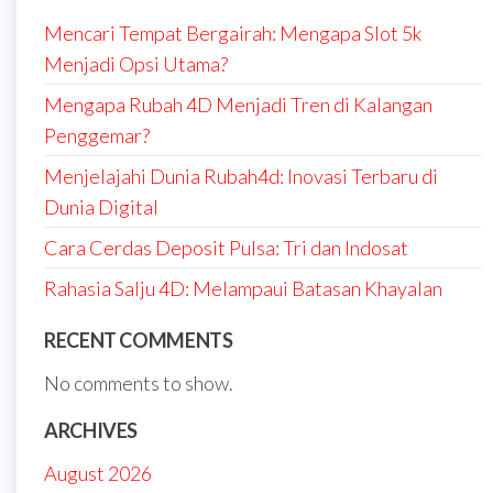
Mencari Tempat Bergairah: Mengapa Slot 5k
Menjadi Opsi Utama?
Mengapa Rubah 4D Menjadi Tren di Kalangan
Penggemar?
Menjelajahi Dunia Rubah4d: Inovasi Terbaru di
Dunia Digital
Cara Cerdas Deposit Pulsa: Tri dan Indosat
Rahasia Salju 4D: Melampaui Batasan Khayalan
RECENT COMMENTS
No comments to show.
ARCHIVES
August 2026