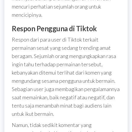
mencuri perhatian sejumlah orang untuk
mencicipinya.
Respon Pengguna di Tiktok
Respon dari para user di Tiktok terkait
permainan sesat yang sedang trending amat
beragam. Sejumlah orang mengungkapkan rasa
ingin tahu terhadap permainan tersebut,
kebanyakan ditemui terlihat dari komen yang
mengundang sesama pengguna untuk bermain.
Sebagian user juga membagikan pengalamannya
saat memainkan, baik negatif atau negatif, dan
tentu saja menambah minat bagi audiens lain
untuk ikut bermain.
Namun, tidak sedikit komentar yang