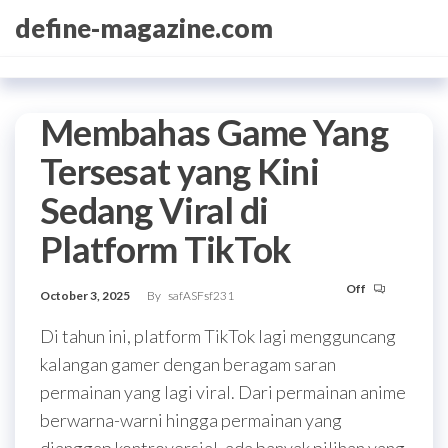
Skip
define-magazine.com
to
the
content
Membahas Game Yang
Tersesat yang Kini
Sedang Viral di
Platform TikTok
Off
October 3, 2025
By
safASFsf231
Di tahun ini, platform TikTok lagi mengguncang
kalangan gamer dengan beragam saran
permainan yang lagi viral. Dari permainan anime
berwarna-warni hingga permainan yang