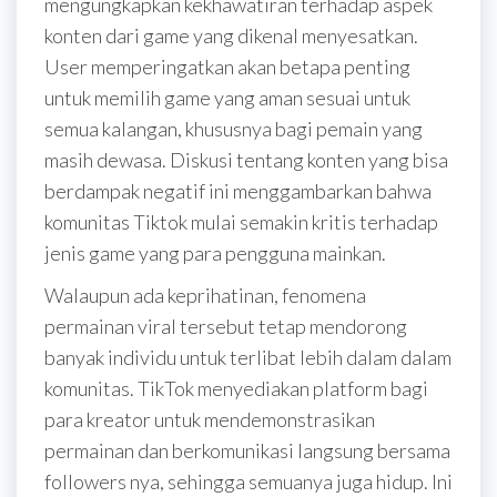
mengungkapkan kekhawatiran terhadap aspek
konten dari game yang dikenal menyesatkan.
User memperingatkan akan betapa penting
untuk memilih game yang aman sesuai untuk
semua kalangan, khususnya bagi pemain yang
masih dewasa. Diskusi tentang konten yang bisa
berdampak negatif ini menggambarkan bahwa
komunitas Tiktok mulai semakin kritis terhadap
jenis game yang para pengguna mainkan.
Walaupun ada keprihatinan, fenomena
permainan viral tersebut tetap mendorong
banyak individu untuk terlibat lebih dalam dalam
komunitas. TikTok menyediakan platform bagi
para kreator untuk mendemonstrasikan
permainan dan berkomunikasi langsung bersama
followers nya, sehingga semuanya juga hidup. Ini