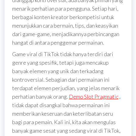
dianggap kontroversial, ada banyak pilihan yang
menarik perhatian para pengguna. Setiap hari,
berbagai konten kreator berkompetisi untuk
menunjukkan cara bermain, tips, dan keasyikan
dari game-game, menjadikannya perbincangan
hangat di antara penggemar permainan.
Game viral di TikTok tidak hanya terdiri dari
genre yang spesifik, tetapi juga mencakup
banyak elemen yang unik dan terkadang
kontroversial. Sebagian dari permainan ini
terdapat elemen perjudian, yang jelas menarik
perhatian banyak orang.
Demo Slot Pragmatic
,
tidak dapat disangkal bahwa permainan ini
memberikan keseruan dan keterlibatan seru
bagi para pemain. Kali ini, kita akan mengulas
banyak game sesat yang sedang viral di TikTok,