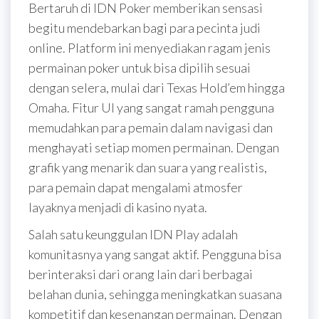
Bertaruh di IDN Poker memberikan sensasi
begitu mendebarkan bagi para pecinta judi
online. Platform ini menyediakan ragam jenis
permainan poker untuk bisa dipilih sesuai
dengan selera, mulai dari Texas Hold’em hingga
Omaha. Fitur UI yang sangat ramah pengguna
memudahkan para pemain dalam navigasi dan
menghayati setiap momen permainan. Dengan
grafik yang menarik dan suara yang realistis,
para pemain dapat mengalami atmosfer
layaknya menjadi di kasino nyata.
Salah satu keunggulan IDN Play adalah
komunitasnya yang sangat aktif. Pengguna bisa
berinteraksi dari orang lain dari berbagai
belahan dunia, sehingga meningkatkan suasana
kompetitif dan kesenangan permainan. Dengan