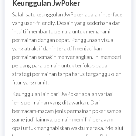
Keunggulan JwPoker
Salah satu keunggulan JwPoker adalah interface
yang user-friendly. Desain yang sederhana dan
intuitif membantu pemula untuk memahami
permainan dengan cepat. Penggunaan visual
yang atraktif dan interaktif menjadikan
permainan semakin menyenangkan. Ini memberi
peluang para pemain untuk terfokus pada
strategi permainan tanpa harus terganggu oleh
fitur yang rumit.
Keunggulan lain dari JwPoker adalah variasi
jenis permainan yang ditawarkan. Dari
bermacam-macam jenis permainan poker sampai
game judi lainnya, pemain memiliki beragam
opsi untuk menghabiskan waktu mereka. Melalui