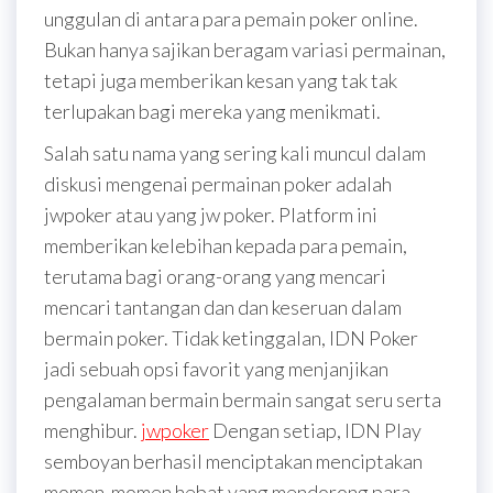
unggulan di antara para pemain poker online.
Bukan hanya sajikan beragam variasi permainan,
tetapi juga memberikan kesan yang tak tak
terlupakan bagi mereka yang menikmati.
Salah satu nama yang sering kali muncul dalam
diskusi mengenai permainan poker adalah
jwpoker atau yang jw poker. Platform ini
memberikan kelebihan kepada para pemain,
terutama bagi orang-orang yang mencari
mencari tantangan dan dan keseruan dalam
bermain poker. Tidak ketinggalan, IDN Poker
jadi sebuah opsi favorit yang menjanjikan
pengalaman bermain bermain sangat seru serta
menghibur.
jwpoker
Dengan setiap, IDN Play
semboyan berhasil menciptakan menciptakan
momen-momen hebat yang mendorong para