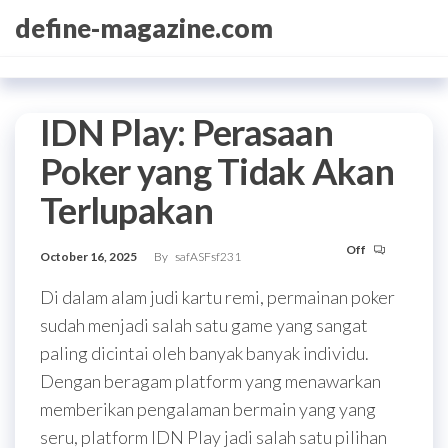
Skip
define-magazine.com
to
the
content
IDN Play: Perasaan
Poker yang Tidak Akan
Terlupakan
Off
October 16, 2025
By
safASFsf231
Di dalam alam judi kartu remi, permainan poker
sudah menjadi salah satu game yang sangat
paling dicintai oleh banyak banyak individu.
Dengan beragam platform yang menawarkan
memberikan pengalaman bermain yang yang
seru, platform IDN Play jadi salah satu pilihan