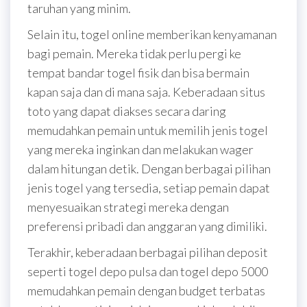
taruhan yang minim.
Selain itu, togel online memberikan kenyamanan
bagi pemain. Mereka tidak perlu pergi ke
tempat bandar togel fisik dan bisa bermain
kapan saja dan di mana saja. Keberadaan situs
toto yang dapat diakses secara daring
memudahkan pemain untuk memilih jenis togel
yang mereka inginkan dan melakukan wager
dalam hitungan detik. Dengan berbagai pilihan
jenis togel yang tersedia, setiap pemain dapat
menyesuaikan strategi mereka dengan
preferensi pribadi dan anggaran yang dimiliki.
Terakhir, keberadaan berbagai pilihan deposit
seperti togel depo pulsa dan togel depo 5000
memudahkan pemain dengan budget terbatas