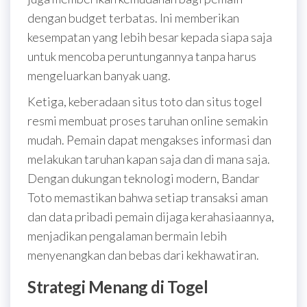
dengan budget terbatas. Ini memberikan
kesempatan yang lebih besar kepada siapa saja
untuk mencoba peruntungannya tanpa harus
mengeluarkan banyak uang.
Ketiga, keberadaan situs toto dan situs togel
resmi membuat proses taruhan online semakin
mudah. Pemain dapat mengakses informasi dan
melakukan taruhan kapan saja dan di mana saja.
Dengan dukungan teknologi modern, Bandar
Toto memastikan bahwa setiap transaksi aman
dan data pribadi pemain dijaga kerahasiaannya,
menjadikan pengalaman bermain lebih
menyenangkan dan bebas dari kekhawatiran.
Strategi Menang di Togel