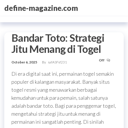
Skip
define-magazine.com
to
the
content
Bandar Toto: Strategi
Jitu Menang di Togel
Off
October 6, 2025
By
safASFsf231
Di era digital saat ini, permainan togel semakin
populer di kalangan masyarakat. Banyak situs
togel resmi yang menawarkan berbagai
kemudahan untuk para pemain, salah satunya
adalah bandar toto. Bagi para penggemar togel,
mengetahui strategi jitu untuk menang di
permainan ini sangatlah penting. Di sinilah