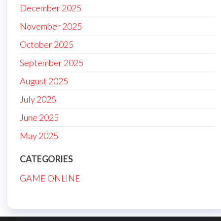
December 2025
November 2025
October 2025
September 2025
August 2025
July 2025
June 2025
May 2025
CATEGORIES
GAME ONLINE