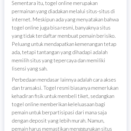
Sementara itu, togel online merupakan
permainan yang diadakan melalui situs-situs di
internet. Meskipun ada yang menyatakan bahwa
togel online juga bisa resmi, banyaknya situs
yang tidak terdaftar membuat pemain berisiko.
Peluang untuk mendapatkan kemenangan tetap
ada, tetapi tantangan yang dihadapi adalah
memilih situs yang tepercaya dan memiliki
lisensi yang sah.
Perbedaan mendasar lainnya adalah cara akses
dan transaksi. Togel resmi biasanya memerlukan
kehadiran fisik untuk membeli tiket, sedangkan
togel online memberikan keleluasaan bagi
pemain untuk berpartisipasi dari mana saja
dengan deposit yang lebih murah. Namun,
pemain harus memastikan menggunakan situs