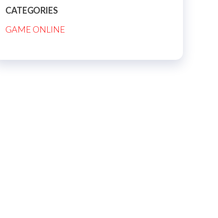
CATEGORIES
GAME ONLINE