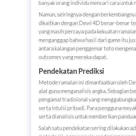
banyak orang individu mencari cara untuk 
Namun, seiringnya dengan berkembangnya
dikaitkan dengan Dewi 4D benar-benar te
yang masih percaya pada kekuatan ramalan 
menganggap bahwa hasil dari game itu jus
antara kalangan penggemar toto mengen
outcomes yang mereka dapat.
Pendekatan Prediksi
Metode ramalan ini dimanfaatkan oleh Dew
alat guna menganalisis angka. Sebagian 
pengamal tradisional yang menggabungkan 
serta intuisi pribadi. Para pengguna meya
serta dianalisis untuk memberikan pandua
Salah satu pendekatan sering dilakukan ada