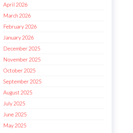
April 2026
March 2026
February 2026
January 2026
December 2025
November 2025
October 2025
September 2025
August 2025
July 2025
June 2025
May 2025