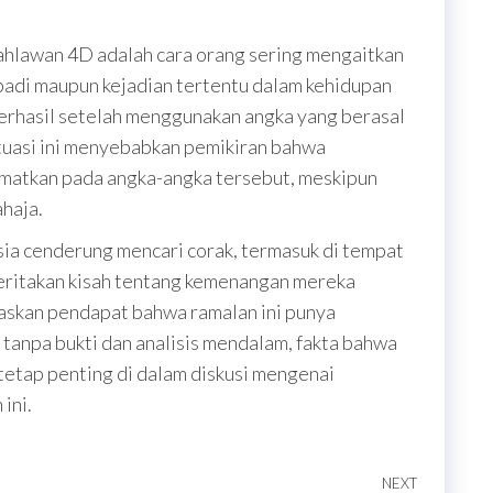
ahlawan 4D adalah cara orang sering mengaitkan
adi maupun kejadian tertentu dalam kehidupan
erhasil setelah menggunakan angka yang berasal
 Situasi ini menyebabkan pemikiran bahwa
ematkan pada angka-angka tersebut, meskipun
ahaja.
ia cenderung mencari corak, termasuk di tempat
ceritakan kisah tentang kemenangan mereka
askan pendapat bahwa ramalan ini punya
 tanpa bukti dan analisis mendalam, fakta bahwa
tetap penting di dalam diskusi mengenai
ini.
NEXT
Next