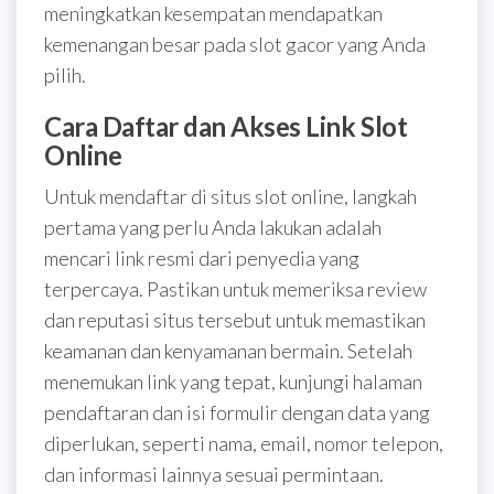
meningkatkan kesempatan mendapatkan
kemenangan besar pada slot gacor yang Anda
pilih.
Cara Daftar dan Akses Link Slot
Online
Untuk mendaftar di situs slot online, langkah
pertama yang perlu Anda lakukan adalah
mencari link resmi dari penyedia yang
terpercaya. Pastikan untuk memeriksa review
dan reputasi situs tersebut untuk memastikan
keamanan dan kenyamanan bermain. Setelah
menemukan link yang tepat, kunjungi halaman
pendaftaran dan isi formulir dengan data yang
diperlukan, seperti nama, email, nomor telepon,
dan informasi lainnya sesuai permintaan.