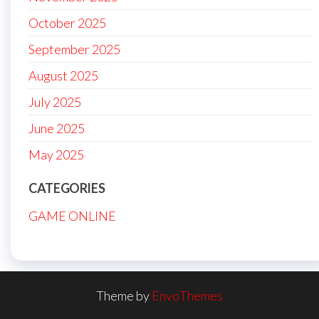
October 2025
September 2025
August 2025
July 2025
June 2025
May 2025
CATEGORIES
GAME ONLINE
Theme by
EnvoThemes