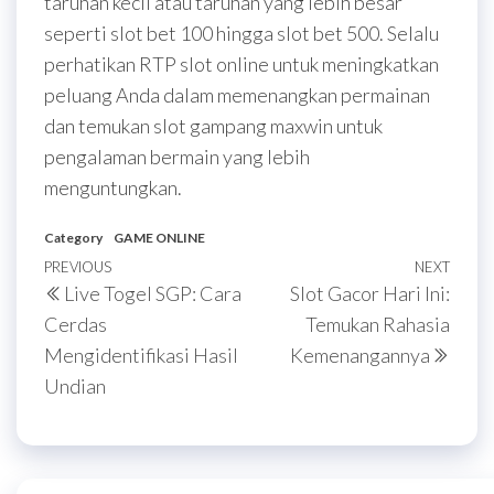
taruhan kecil atau taruhan yang lebih besar
seperti slot bet 100 hingga slot bet 500. Selalu
perhatikan RTP slot online untuk meningkatkan
peluang Anda dalam memenangkan permainan
dan temukan slot gampang maxwin untuk
pengalaman bermain yang lebih
menguntungkan.
Category
GAME ONLINE
Post
Previous
PREVIOUS
NEXT
Next
Live Togel SGP: Cara
Slot Gacor Hari Ini:
navigation
Post
Post
Cerdas
Temukan Rahasia
Mengidentifikasi Hasil
Kemenangannya
Undian