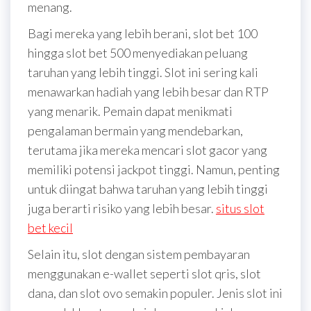
menang.
Bagi mereka yang lebih berani, slot bet 100
hingga slot bet 500 menyediakan peluang
taruhan yang lebih tinggi. Slot ini sering kali
menawarkan hadiah yang lebih besar dan RTP
yang menarik. Pemain dapat menikmati
pengalaman bermain yang mendebarkan,
terutama jika mereka mencari slot gacor yang
memiliki potensi jackpot tinggi. Namun, penting
untuk diingat bahwa taruhan yang lebih tinggi
juga berarti risiko yang lebih besar.
situs slot
bet kecil
Selain itu, slot dengan sistem pembayaran
menggunakan e-wallet seperti slot qris, slot
dana, dan slot ovo semakin populer. Jenis slot ini