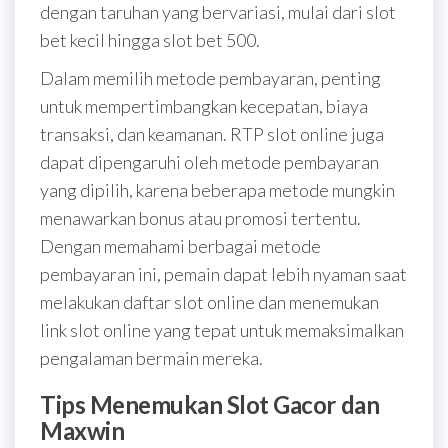
dengan taruhan yang bervariasi, mulai dari slot
bet kecil hingga slot bet 500.
Dalam memilih metode pembayaran, penting
untuk mempertimbangkan kecepatan, biaya
transaksi, dan keamanan. RTP slot online juga
dapat dipengaruhi oleh metode pembayaran
yang dipilih, karena beberapa metode mungkin
menawarkan bonus atau promosi tertentu.
Dengan memahami berbagai metode
pembayaran ini, pemain dapat lebih nyaman saat
melakukan daftar slot online dan menemukan
link slot online yang tepat untuk memaksimalkan
pengalaman bermain mereka.
Tips Menemukan Slot Gacor dan
Maxwin