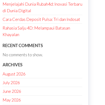
Menjelajahi Dunia Rubah4d: Inovasi Terbaru
di Dunia Digital
Cara Cerdas Deposit Pulsa: Tri dan Indosat
Rahasia Salju 4D: Melampaui Batasan
Khayalan
RECENT COMMENTS
No comments to show.
ARCHIVES
August 2026
July 2026
June 2026
May 2026