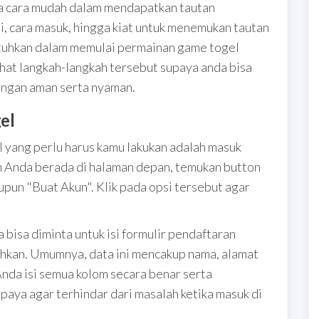
ma cara mudah dalam mendapatkan tautan
i, cara masuk, hingga kiat untuk menemukan tautan
utuhkan dalam memulai permainan game togel
 lihat langkah-langkah tersebut supaya anda bisa
engan aman serta nyaman.
el
 yang perlu harus kamu lakukan adalah masuk
ah Anda berada di halaman depan, temukan button
upun "Buat Akun". Klik pada opsi tersebut agar
bisa diminta untuk isi formulir pendaftaran
hkan. Umumnya, data ini mencakup nama, alamat
Anda isi semua kolom secara benar serta
paya agar terhindar dari masalah ketika masuk di