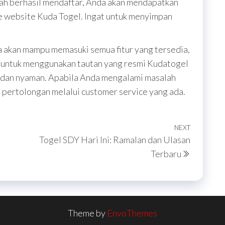
udah berhasil mendaftar, Anda akan mendapatkan
ke website Kuda Togel. Ingat untuk menyimpan
a akan mampu memasuki semua fitur yang tersedia,
n untuk menggunakan tautan yang resmi Kudatogel
 dan nyaman. Apabila Anda mengalami masalah
pertolongan melalui customer service yang ada.
NEXT
Next
Togel SDY Hari Ini: Ramalan dan Ulasan
Post
Terbaru
Theme by
EnvoThemes