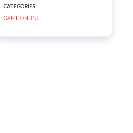
CATEGORIES
GAME ONLINE