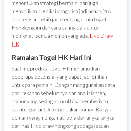
menentukan strategi bermain, dan juga
menyajikan prediksi yang bisa jadi acuan. Yuk
kita telusuri lebih jauh tentang dunia togel
Hongkong ini dan cara paling baik untuk
menikmati semua momen yang ada.
Live Draw
HK
Ramalan Togel HK Hari Ini
Saat ini, prediksi togel HK menunjukkan
beberapa potensial yang dapat jadi pilihan
untuk para pemain. Dengan menggunakan data
dari rekapan sebelumnya dan analisis tren,
nomor yang sering muncul bisa memberikan
keuntungan untuk menentukan nomor. Banyak
pemain yang mengamati pola dan angka-angka
dari hasil live draw hongkong sebagai acuan