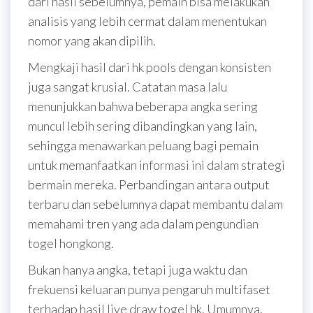
dari hasil sebelumnya, pemain bisa melakukan
analisis yang lebih cermat dalam menentukan
nomor yang akan dipilih.
Mengkaji hasil dari hk pools dengan konsisten
juga sangat krusial. Catatan masa lalu
menunjukkan bahwa beberapa angka sering
muncul lebih sering dibandingkan yang lain,
sehingga menawarkan peluang bagi pemain
untuk memanfaatkan informasi ini dalam strategi
bermain mereka. Perbandingan antara output
terbaru dan sebelumnya dapat membantu dalam
memahami tren yang ada dalam pengundian
togel hongkong.
Bukan hanya angka, tetapi juga waktu dan
frekuensi keluaran punya pengaruh multifaset
terhadap hasil live draw togel hk. Umumnya,