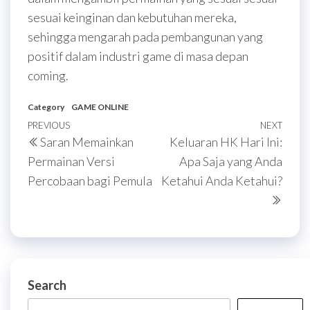
sesuai keinginan dan kebutuhan mereka,
sehingga mengarah pada pembangunan yang
positif dalam industri game di masa depan
coming.
Category
GAME ONLINE
Post
Previous
PREVIOUS
NEXT
Next
Saran Memainkan
Keluaran HK Hari Ini:
navigation
Post
Post
Permainan Versi
Apa Saja yang Anda
Percobaan bagi Pemula
Ketahui Anda Ketahui?
Search