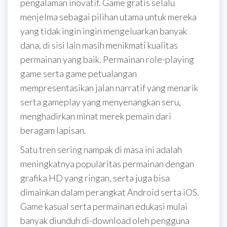
pengalaman inovatif. Game gratis selalu
menjelma sebagai pilihan utama untuk mereka
yang tidak ingin ingin mengeluarkan banyak
dana, di sisi lain masih menikmati kualitas
permainan yang baik. Permainan role-playing
game serta game petualangan
mempresentasikan jalan narratif yang menarik
serta gameplay yang menyenangkan seru,
menghadirkan minat merek pemain dari
beragam lapisan.
Satu tren sering nampak di masa ini adalah
meningkatnya popularitas permainan dengan
grafika HD yang ringan, serta juga bisa
dimainkan dalam perangkat Android serta iOS.
Game kasual serta permainan edukasi mulai
banyak diunduh di-download oleh pengguna