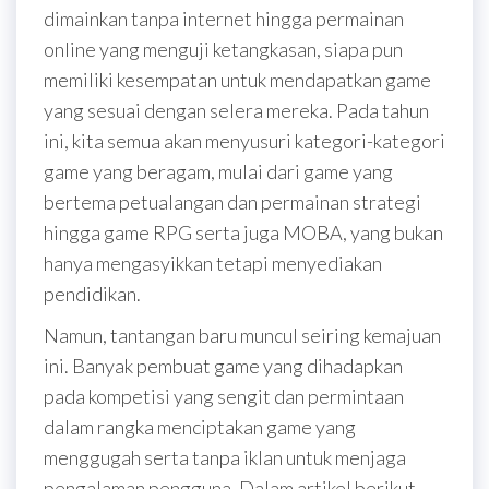
dimainkan tanpa internet hingga permainan
online yang menguji ketangkasan, siapa pun
memiliki kesempatan untuk mendapatkan game
yang sesuai dengan selera mereka. Pada tahun
ini, kita semua akan menyusuri kategori-kategori
game yang beragam, mulai dari game yang
bertema petualangan dan permainan strategi
hingga game RPG serta juga MOBA, yang bukan
hanya mengasyikkan tetapi menyediakan
pendidikan.
Namun, tantangan baru muncul seiring kemajuan
ini. Banyak pembuat game yang dihadapkan
pada kompetisi yang sengit dan permintaan
dalam rangka menciptakan game yang
menggugah serta tanpa iklan untuk menjaga
pengalaman pengguna. Dalam artikel berikut,