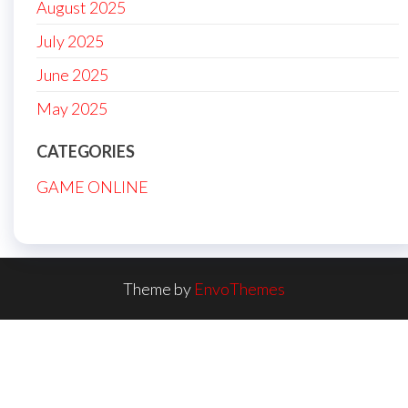
August 2025
July 2025
June 2025
May 2025
CATEGORIES
GAME ONLINE
Theme by
EnvoThemes