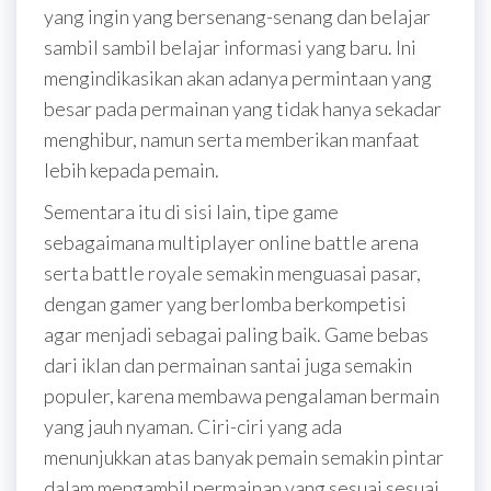
yang ingin yang bersenang-senang dan belajar
sambil sambil belajar informasi yang baru. Ini
mengindikasikan akan adanya permintaan yang
besar pada permainan yang tidak hanya sekadar
menghibur, namun serta memberikan manfaat
lebih kepada pemain.
Sementara itu di sisi lain, tipe game
sebagaimana multiplayer online battle arena
serta battle royale semakin menguasai pasar,
dengan gamer yang berlomba berkompetisi
agar menjadi sebagai paling baik. Game bebas
dari iklan dan permainan santai juga semakin
populer, karena membawa pengalaman bermain
yang jauh nyaman. Ciri-ciri yang ada
menunjukkan atas banyak pemain semakin pintar
dalam mengambil permainan yang sesuai sesuai