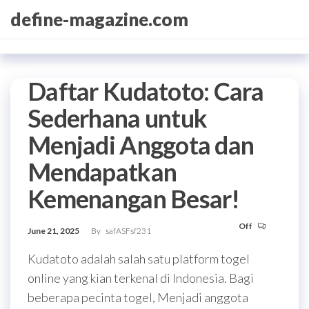
Skip
define-magazine.com
to
the
content
Daftar Kudatoto: Cara
Sederhana untuk
Menjadi Anggota dan
Mendapatkan
Kemenangan Besar!
Off
June 21, 2025
By
safASFsf231
Kudatoto adalah salah satu platform togel
online yang kian terkenal di Indonesia. Bagi
beberapa pecinta togel, Menjadi anggota