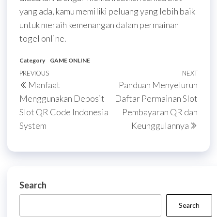
yang ada, kamu memiliki peluang yang lebih baik
untuk meraih kemenangan dalam permainan
togel online.
Category
GAME ONLINE
Post
Previous
PREVIOUS
NEXT
Next
Manfaat
Panduan Menyeluruh
navigation
Post
Post
Menggunakan Deposit
Daftar Permainan Slot
Slot QR Code Indonesia
Pembayaran QR dan
System
Keunggulannya
Search
Search