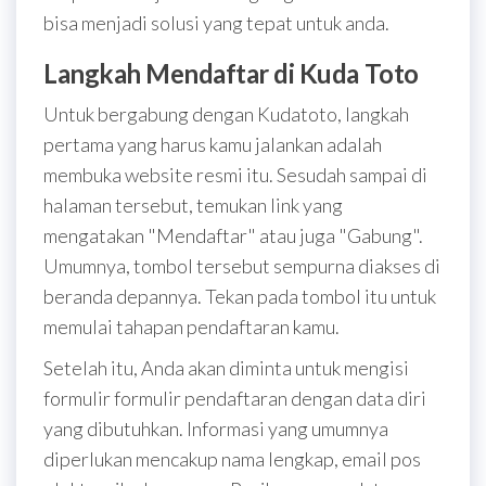
bisa menjadi solusi yang tepat untuk anda.
Langkah Mendaftar di Kuda Toto
Untuk bergabung dengan Kudatoto, langkah
pertama yang harus kamu jalankan adalah
membuka website resmi itu. Sesudah sampai di
halaman tersebut, temukan link yang
mengatakan "Mendaftar" atau juga "Gabung".
Umumnya, tombol tersebut sempurna diakses di
beranda depannya. Tekan pada tombol itu untuk
memulai tahapan pendaftaran kamu.
Setelah itu, Anda akan diminta untuk mengisi
formulir formulir pendaftaran dengan data diri
yang dibutuhkan. Informasi yang umumnya
diperlukan mencakup nama lengkap, email pos