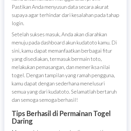
Pastikan Anda menyusun data secara akurat
supaya agar terhindar dari kesalahan pada tahap
login.
Setelah sukses masuk, Anda akan diarahkan
menuju pada dashboard akun kudatoto kamu. Di
sini, kamu dapat memanfaatkan berbagai fitur
yang disediakan, termasuk bermain toto,
melakukan pemasangan, dan memeriksa nilai
togel. Dengan tampilan yang ramah pengguna,
kamu dapat dengan sederhana menelusuri
semua yang dari kudatoto. Selamatlah bertaruh
dan semoga semoga berhasil!
Tips Berhasil di Permainan Togel
Daring