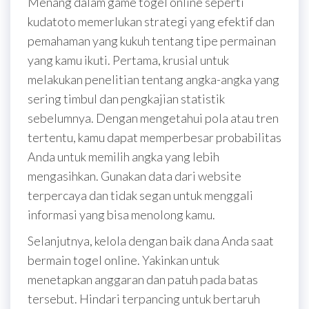
Menang dalam game togel online seperti
kudatoto memerlukan strategi yang efektif dan
pemahaman yang kukuh tentang tipe permainan
yang kamu ikuti. Pertama, krusial untuk
melakukan penelitian tentang angka-angka yang
sering timbul dan pengkajian statistik
sebelumnya. Dengan mengetahui pola atau tren
tertentu, kamu dapat memperbesar probabilitas
Anda untuk memilih angka yang lebih
mengasihkan. Gunakan data dari website
terpercaya dan tidak segan untuk menggali
informasi yang bisa menolong kamu.
Selanjutnya, kelola dengan baik dana Anda saat
bermain togel online. Yakinkan untuk
menetapkan anggaran dan patuh pada batas
tersebut. Hindari terpancing untuk bertaruh