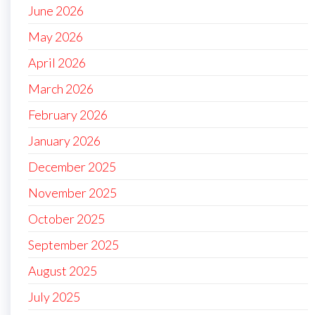
June 2026
May 2026
April 2026
March 2026
February 2026
January 2026
December 2025
November 2025
October 2025
September 2025
August 2025
July 2025