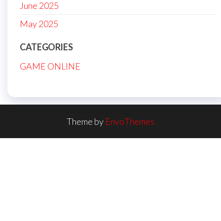
June 2025
May 2025
CATEGORIES
GAME ONLINE
Theme by
EnvoThemes