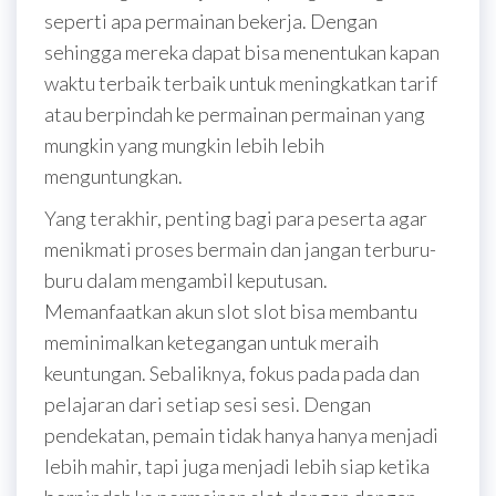
seperti apa permainan bekerja. Dengan
sehingga mereka dapat bisa menentukan kapan
waktu terbaik terbaik untuk meningkatkan tarif
atau berpindah ke permainan permainan yang
mungkin yang mungkin lebih lebih
menguntungkan.
Yang terakhir, penting bagi para peserta agar
menikmati proses bermain dan jangan terburu-
buru dalam mengambil keputusan.
Memanfaatkan akun slot slot bisa membantu
meminimalkan ketegangan untuk meraih
keuntungan. Sebaliknya, fokus pada pada dan
pelajaran dari setiap sesi sesi. Dengan
pendekatan, pemain tidak hanya hanya menjadi
lebih mahir, tapi juga menjadi lebih siap ketika